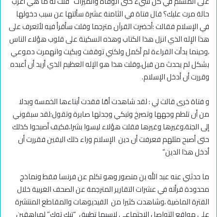
على المسلم في كل شيء حتى الوفاة والميراث” قلت له ما هي أغرب
حالة مرت عليك؟ قال فتاة في الثامنة عشرة سألتها عن سبب دخولها
في الإسلام فقالت :أحضرت القرآن مترجما وقلت سأقرأ فيه لأتعرف على
هذا الإله الذي انزل هذا الكتاب وهذه السكينة على قلوب هؤلاء الناس
،وحينما بدأت القراءة لم أكمل ولكني توقفت وبكيت وانهمرت دموعي
بشكل لم يحدث من قبل،وقلت هذا هو الإله العظيم الذي أريد أن أعبده
وقررت أن أدخل الإسلام
.
‏و فتاة خرى قالت لي : لقد شاهدت أمّا فقدت أبناءها الخمسة وبدلا
من أن تلطم وجهها وتصرخ وتبكي وجدتها صابرة وتقول:لقد سبقوني
إلى الجنة،وغيرها وغيرها فقلت هؤلاء ليسوا بشرا،فكيف أصبحوا كذلك
حتى أصبح مثلهم فعرفت أن دين الإسلام وراء ذلك اليقين فقررت أن
أدخل هذا الدين
“
‏ما حدثني عنه عبد الله بن منصور وهو تكلم عن فرنسا فقط ونماذج
محدودة قرأته في عشرات التقارير المترجمة عن الصحف الغربية خلال
الفترة الماضية ،وشاهدت كثيرا من الفيديوهات والمقاطع المنتشرة
على مواقع التواصل الاجتماعي لاسيما تطبيق “تيك توك” لمراهقين