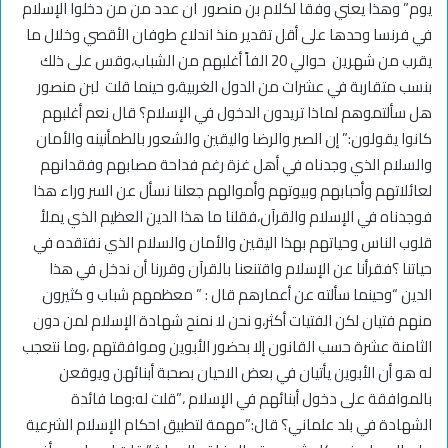
يوم” وهذا يعني وفقا لكلام بن منصور ان عدد من من دخلوا الإسلام
في فرنسا وحدها على أقل تقدير منذ اندلاع طوفان الأقصي وخلال ما
يقرب من شهرين حوالي 20 الفاً أغلبهم من الشباب،وقس على ذلك
بنسب متقاربة في عشرات من الدول الغربية،و حينما قلت لبن منصور
هل سألتموهم لماذا تريدون الدخول في الإسلام؟ قال نعم أغلبهم
كانوا يقولون:” إن الصبر والرضا واليقين والشعور بالطمأنينه والأمان
والسلام الذي وجدناه في أهل غزة رغم فداحة مصابهم وفقدانهم
لعائلاتهم وأحبابهم وبيوتهم وأموالهم جعلنا نسأل عن السر وراء هذا
فوجدناه في الإسلام والقرآن،فقلنا ما هذا الدين العظيم الذي يملأ
قلوب الناس وحياتهم بهذا اليقين والأمان والسلام الذي نفتقده في
حياتنا ؟فقرأنا عن الإسلام واقتنعنا بالقرآن وقررنا أن ندخل في هذا
الدين “وحينما سألته عن أعمارهم قال : ” معظمهم شباب و كثيرون
منهم فتيان لكن الفتيات أكثر،و نحن لا نمنح شهادة الإسلام لمن دون
الثامنة عشرة حسب القانون إلا بحضور الأبوين وموافقتهم ،وما نتعجب
له هو أن الأبوين يأتيان في بعض الاحيان بصحبة أبنائهن ويوقعن
بالموافقة على دخول أبنائهم في الإسلام ،”قلت له:وما فائدة
الشهادة في بلد علماني؟ قال:”مهمة لتطبيق احكام الإسلام الشرعية