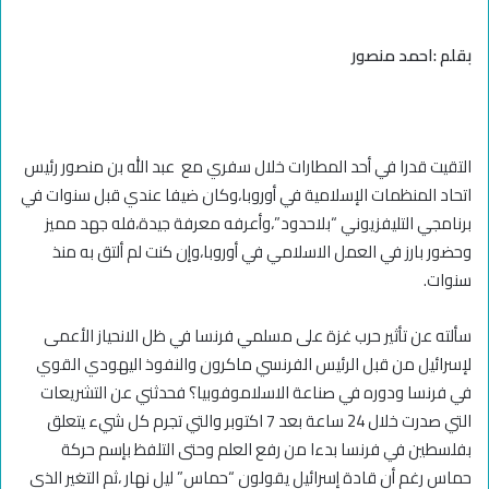
‏بقلم :احمد منصور
‏التقيت قدرا في أحد المطارات خلال سفري مع عبد الله بن منصور رئيس
اتحاد المنظمات الإسلامية في أوروبا،وكان ضيفا عندي قبل سنوات في
برنامجي التليفزيوني “بلاحدود”،وأعرفه معرفة جيدة،فله جهد مميز
وحضور بارز في العمل الاسلامي في أوروبا،وإن كنت لم ألتق به منذ
سنوات
.
‏سألته عن تأثير حرب غزة على مسلمي فرنسا في ظل الانحياز الأعمى
لإسرائيل من قبل الرئيس الفرنسي ماكرون والنفوذ اليهودي القوي
في فرنسا ودوره في صناعة الاسلاموفوبيا؟ فحدثني عن التشريعات
التي صدرت خلال 24 ساعة بعد 7 اكتوبر والتي تجرم كل شيء يتعلق
بفلسطين في فرنسا بدءا من رفع العلم وحتى التلفظ بإسم حركة
حماس رغم أن قادة إسرائيل يقولون “حماس” ليل نهار ،ثم التغير الذي