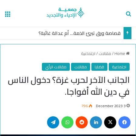
nu
Search for
قصاصة ورق تبرئ الذمة… أم عدالة غائبة؟
Home
/
مقالات
/
اجتماعية
اجتماعية
قضايا
مقالات
مقالات الرأي
الجانب الآخر لحرب غزة؟ ‏دخول الناس
في دين الله أفواجا.
796
3 December 2023
Telegram
WhatsApp
Reddit
LinkedIn
Facebook
X