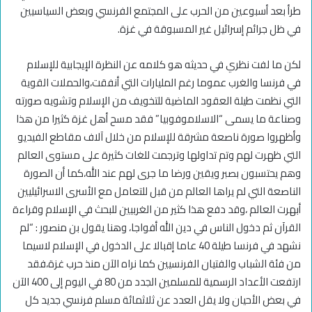
طرأ بعد أسبوعين من الحرب على المجتمع الفرنسي وبعض السياسيين
في ظل جرائم إسرائيل غير المسبوقة في غزة
.
‏لكن ما لفت نظري في حديثه هو كلامه عن النظرة الإيجابية للإسلام
في فرنسا والغرب عموما رغم المليارات التي أنفقت،والحملات القوية
التي نظمت طيلة العقود الماضية للتخويف من الإسلام وتشويه صورته
وصناعة ما يسمى “الاسلاموفوبيا” فقد مسح أهل غزة كثيرا من هذا
وأظهروا صورة ناصعة مشرقة للإسلام من خلال آلاف مقاطع الفيديو
التي ظهرت لهم وتم تداولها وترجمت للغات كثيرة على مستوى العالم
وهم يحتسبون بصبر ويقين ورضا ما جرى لهم عند الله،كما أن الصورة
الناصعة التي لم يراها العالم من قبل للتعامل مع الأسرى الاسرائيليين
أبهرت العالم ،وقد دفع هذا كثير من الغربيين للبحث في الإسلام وقراءة
القرآن ثم دخول الناس في دين الله أفواجا، وهنا يقول بن منصور : “لم
نشهد في فرنسا طيلة 40 عاما إقبالا على الدخول في الإسلام لاسيما
من فئة الشباب والفتيان الفرنسيين كما نراه الآن منذ حرب غزة،فقد
ارتفعت الأعداد الرسمية للمسلمين الجدد من 80 في اليوم إلى 400 الآن
في بعض الأحيان ولا يقل العدد عن ثلاثمائة مسلم فرنسي جديد كل