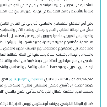
العثمانية على تحويل الجزيرة الفراتية من إقليم طرفي للدواخل العربي
وبشرياً بالأناضول والبحر المتوسط في نهاية القرن التاسع عشر الميل
وفي أوج الاندفاع الاقتصادي والعِلمي الأوروبي في القرنين الثامن
جيشٌ من الرحالة السُّياح، والتجار، والرهبان، وعلماء الآثار، والجغرافي
والجواسيس الغربيين، فأخذوا يَجوبون الجزيرة من أقصاها إلى أق
مناطقها، وخَطفتهم عذرية طبيعتها، وطيبة ناسها، وأسرار بيئتها ا
وقد وجدنا في مذكراتهم ومخطوطاتهم الوصف المهبر والدقيق للسكان
والخيول، والجِمال، وشظف الحياة وبساطتها في البيئة القبائلية الفرات
عاديين، بل هم مواطنون أفذاذ على درجة كبيرة من العلم والثقافة 
ارتداء الزي العربي، وغيره حفظ الأنساب، والأفكار، والمذاهب، والشعا
عام 1764م، دوَّن
الكاتب الإنجليزي
الدنماركي
كارستن نيبور
، الذي 
كردية “دوكوري وأشيتي وكيكي وشيشاني ومللي”، وست قبائل عربية
وبحسب نيبور، استقرت القبائل الكردية تدريجياً في القرى والمدن “ال
كما زار
الرحالة الفرنسي
جيرتشه أوغستوس لويس