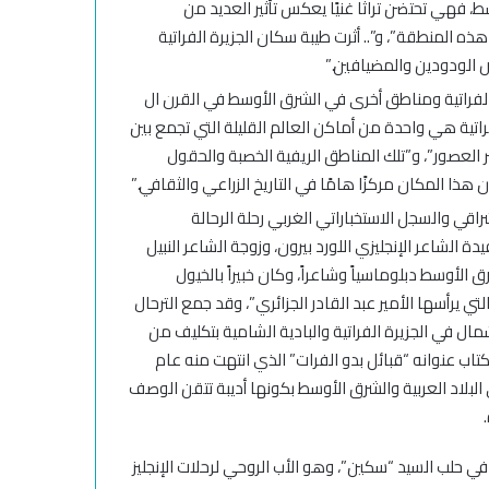
 فهي تحتضن تراثًا غنيًا يعكس تأثير العديد من
ه المنطقة”، و”.. أثرت طيبة سكان الجزيرة الفراتية
ص الودودين والمضيافين.”
 الفراتية ومناطق أخرى في الشرق الأوسط في القرن ال
لفراتية هي واحدة من أماكن العالم القليلة التي تجمع بين
بر العصور”، و”تلك المناطق الريفية الخصبة والحقول
ذا المكان مركزًا هامًا في التاريخ الزراعي والثقافي.”
تشراقي والسجل الاستخباراتي الغربي رحلة الرحالة
 الشاعر الإنجليزي اللورد بيرون، وزوجة الشاعر النبيل
الأوسط دبلوماسياً وشاعراً، وكان خبيراً بالخيول
ي يرأسها الأمير عبد القادر الجزائري”، وقد جمع الترحال
مال في الجزيرة الفراتية والبادية الشامية بتكليف من
كتاب عنوانه “قبائل بدو الفرات” الذي انتهت منه عام
 في البلاد العربية والشرق الأوسط بكونها أديبة تتقن الوصف
 في حلب السيد “سكين”، وهو الأب الروحي لرحلات الإنجليز