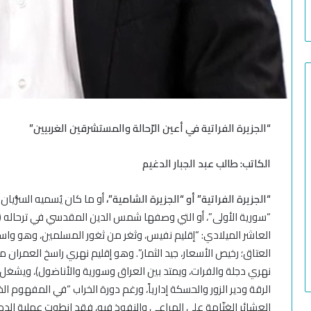
“الجزيرة الفراتية في أعين الرّحالة والمستشرقين الغربيين”
الكاتب: طالب عبد الجبار الدغيم
“الجزيرة الفراتية” أو “الجزيرة الشامية”،
أو ما كان يُسميه السُّريان ب
“سورية الأولى”، أو التي وصفها شمس الدين المقدسي في ترحاله (ف
العاشر الميلادي: “إقليم نفيس، وثغر من ثغور المسلمين، وهو واسط
العتاق؛ رخيص الأسعار، جيد الثمار”. وهو إقليم نهري راسخ العمران من
نهري دجلة والفرات، ويمتد بين العراق وسورية والأناضول)، ويشغل
الرقة ودير الزور والحسكة إدارياً، ورغم دورة الخراب “في المفهوم ال
العشائر الغنّامة على المراعي والنفوذ فيه، فقد انطوت عملية الدمج