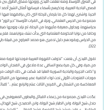
في الشرق الأوسط، ومنه تعلمت الليدي وزوجها مشاق الطرق بين حلب
قصص البادية العربية، وذكرهم بأسماء فرسانها أمثال الشيخ أحمد ا
الجربا، واشترى لهما كل ما يلزمان للرحلة التي كان يرافقهما فيها ال
مجموعة من الحرس العثماني، ونزلا في الفرات الأوسط “دير الزور”
بحراستهما، ويحاول معرفة مآربهما من الرحلة، ثم نزلت وزوجها ضيفين
وخافا من نوايا الحكومة العثمانية التي بدأت تشك بنواياهما، فلم
322).
تقول الليدي آن بلمنت: “تذوقت القهوة العربية فوجدتها قوية ممتازة،
و”كانت الجزيرة والبادية السورية العليا قد سُكنت في ذلك الوقت 
موجات الفتوحات الأولى تحت لواء الخلفية عمر، وبعضها من القبائل ا
المعاكسة من الشمال في القرنين الثالث عشر والرابع عشر…” (قبائل بدو
عدَّدت الليدي مجموعة من زعماء القبائل والبطون المعروفين في الجز
جندل شيخ الرولة، وابن الطيار شيخ الرولة، وابن الحميدي شيخ الهذا
قبيلة طيء، وابن مرشد شيخ القمصة، وشيخ الموالي…” (قباءل بدو الفر