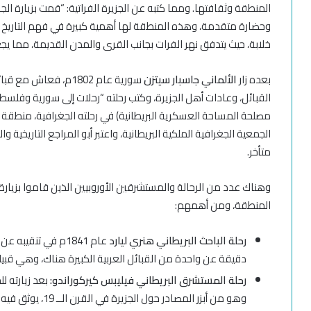
المنطقة وثقافتها. ومما كتبه عن الجزيرة الفراتية: “قمت بزيارة الجز
وحضارة متقدمة، وهذه المنطقة لها أهمية كبيرة في فهم التاريخ ا
خلابة، حيث يتدفق نهر الفرات بجانب القرى والمدن القديمة، مما ي
بعده زار
الألماني جاسبار سيتزن
سورية عام 1802م، فعا
القبائل، وعادات أهل الجزيرة، وكتب رحلته “رحلات إلى سورية وفلس
الجمعية الجغرافية الملكية البريطانية، واعتبر أبو المراجع التاريخي
متأخر.
وهناك عدد من الرحالة والمستشرقين الأوروبيين الذين قاموا بزيارة 
المنطقة، ومن أهمهم:
رحلة الباحث البريطاني هنري ليارد
عام 1841م في تنقي
دقيقة عن واحدة من القبائل العربية الكبيرة هناك، وهي قبيلة 
رحلة المستشرق البريطاني فيليبس كيركوراندو:
بعد زيارته لل
وهو من أبزر المصادر