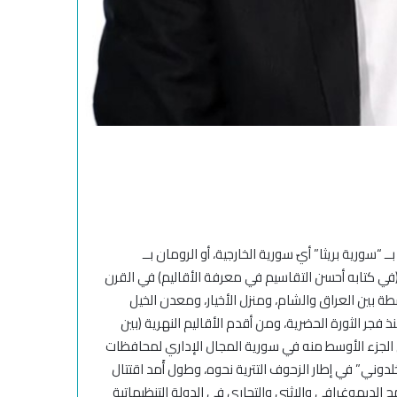
ــ “سورية بريثا” أيّ سورية الخارجية، أو الرومان بــ
ي كتابه أحسن التقاسيم في معرفة الأقاليم) في القرن
ة بين العراق والشام، ومنزل الأخيار، ومعدن الخيل
ذ فجر الثورة الحضرية، ومن أقدم الأقاليم النهرية (بين
 الجزء الأوسط منه في سورية المجال الإداري لمحافظات
خلدوني” في إطار الزحوف التترية نحوه، وطول أَمد اقتتال
 الديموغرافي والاثني والتجاري في الدولة التنظيماتية