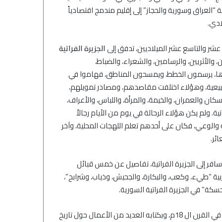
ة “العراق وسورية والحجاز” إلى إقليم مندمج اقتصادياً
ادي.
 عشر والتاسع عشر الميلاديين، تدفق إلى
الجزيرة الفراتية
ين، والأثريين، والرسامين، والشعراء، والضباط،
صاها، يرسمون الخطط، ويمسحون المناطق، فهاموا في
لطبيعية، وهؤلاء اختلفت مقاصدهم، ومصادر تمويلهم،
 والعمران، والخيمة، والمرأة، واللباس، والأعراف،
ية. ولم يكن هؤلاء الرحالة في يوم من الأيام رجالاً
والوعي، فكان على أحدهم تعلم اللهجات المحلية، وآخر
ئر.
سافر إلى الجزيرة الفراتية، تفاصيل عن خمس قبائل
 “طيء، وكعب، والبكارة، والجحيش، وذياب، وشرابح”،
حسكة” في الجزيرة الفراتية السورية.
، الجزيرة الفراتية في القرن ال 18م، وبكتابه العديد من الأعمال حول تاريخ