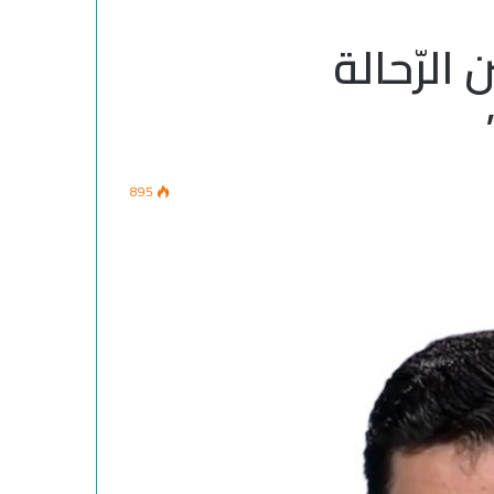
 الرّحالة
”
895