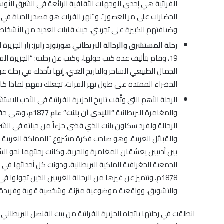
الفراتية هي إحدى الوجهات الثقافية الرائعة في الشرق الأوسط،
الحضارات على مر العصور”، و”نهر الفرات هو مصدر الحياة في هذ
وضيافتهم الكبيرة على تجربتي، حيث قابلت العديد من الأشخا
رحلة المستشرق والرحالة البريطاني هورنوزد رابرز:
زار الجزيرة
19، وقام بتأليف عدة كتب حولها، وكتب عن رحلته: “الجزيرة ا
الجمال الطبيعي الساحر والتاريخ الغني، إنها تأخذك في رحلة ع
الخضراء الممتدة على طول نهر الفرات، تجعلك تفهم لماذا كان ه
الرحلة الأهم التي وثَّقت تاريخ الجزيرة الفراتية في الأدب الاس
والمغامرة البريطانية
“الليدي آن بلنت” عام 1877م،
وهي حفيدة
الرحالة ولفرد سكاون بلنت الذي قضى جزءاً من حياته في الشرق 
والقبائل العربية، وهو صاحب فكرة مشروع “المملكة العربية الت
بين أديبين يعشقان المغامرة والحرية، وكانت رحلتهما نحو الش
الجمعية الجغرافية الملكية البريطانية، ودونت كل أحداثها في 
1878م، وتتميز عن غيرها من الرحالة الغربيين الذين تجولوا
والتشويق، وواقعية موضوعية متزنة، وشخصية قوية وفريدة.
انطلقت في رحلتها باتجاه الجزيرة الفراتية من بيت القنصل البريطاني