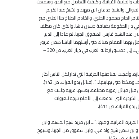
 والجزيرة الفراتية، وكيفية التعامل مع البدو، وسمعت
لموالي والشيخ جدعان ابن مهيد والشيخ عبد الكريم
تاجر الحاج محمود الحلبي، والخادم الطباخ حنا الحلبي مع
 في دار الحكومة بضيافة حسين باشا، والذي كان مكلف
 عند الشيخ فارس الصفوق الجربا، ثم عادا إلى الدير،
 يطل بهما المقام هناك حتى أرسلهما الباشا ضمن فريق
من الحراس ويقودهم دليل تدمري هو محمد العراوج من قبيلة طيء إلى دمشق (رحالة الغرب في ديار العرب، ص 320 –
 وأعجبت بفناجينها الخزفية التي تُدار لكل الناس أكثر
من مرة، وفي كل مرة يضع الساقي عدة ملاعق في الفنجان الواحد.. وهكذا حتى نهايتها…”. (قبائل بدو الفرات، ص 142)،
من قبل قبائل رعوية مختلفة، بعضها عربية جاءت مع
لكردية التي اندفعت إلى الأمام نتيجة للغزوات
 الفرات، ص 411).
يرة الفراتية، ومنها: “… ابن مزيد شيخ الحسنة، وابن
ل، وابن سمير شيخ ولد علي، وابن صفوق من الجربا، وشيوخ
ات، ص 457).