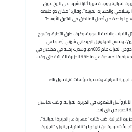
يرة الفراتية ووجدت فيها آثارًا تشهد على تاريخ عريق
لإسلامي والحضارة العربية”، وقال: “مكان ذو طبيعة
جعلها واحدة من أجمل المناطق في الشرق الأوسط”.
ش مع قبائل الفرات والبادية السورية، وعَرف طرق التجارة، وشيوخ
طين”. ومسح الكولونيل البريطاني شيزني (ضابط في
مصلحة المساحة العسكرية البريطانية) في رحلته الجغرافية، منطقة حوض الفرات عام 1835م، وصدرت رحلته في مجلدين في
ة والجغرافية المسحية عن منطقة الجزيرة الفراتية حتى وقت
الجزيرة الفراتية، وقدموا مؤلفات غنية حول تلك
به عن الآثار وأصل الشعوب في الجزيرة الفراتية، وكتب تفاصيل
الجبور من بني زبيد.
جزيرة الفراتية، كتب كتابه “مسيرة عبر الجزيرة الفراتية”،
 حول الجزيرة في القرن الــ 19، يوثق فيه تجربةً شمولية عن تاريخها وثقافتها، ويقول: “الجزيرة