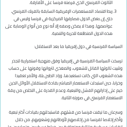
الثالوث الفرنسي الذي فرضته فرنسا على الأفارقة.
ربط اقتصاد المستعمرات الإفريقية السابقة بالفرنك الفرنسي،
حتى إن بعض الدول مصارفها المركزية في فرنسا وليس في
عواصمها. وهذا لا يمكن وصفه إلا أنه نوع من أنواع الوصاية على
هذه الدول المتطلعة للحرية والتنمية.
السياسة الفرنسية في دول إفريقيا ما بعد الاستقلال:
ترسخت السياسة الفرنسية في إفريقيا وفق منهجية استمرارية لتجذر
وتثبيت ثالوثها القاتل للشعوب، والمغذي لثرواتها وقوتها على حساب
هذه الشعوب التي كانت تستعبدها. وزاد الطين بلة، والأمر تعقيدا
وخرابا، حين استبدلت الاستعمار المباشر بقادة الاستقلال الأوائل الذين
خيم على إداراتهم الفشل والتبعية، وعدم القدرة على التخلص من ربقة
الاستعمار الفرنسي في صورته الثانية.
وسرعان ما تيقنت فرنسا من فشلهم، فاستبدلتهم بقيادات أكثر تبعية
وأكثر إخلاصا لفرنسا من إخلاصهم لأوطانهم وشعوبهم، من خلال
انقلابات عسكرية متتالية ومتعاقبة بين ضباط عسكريين متصارعين على