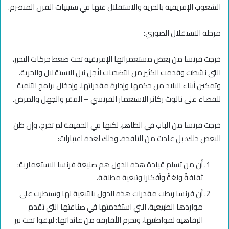
الشعوب الإفريقية بالحرية والاستقلال عنها في ستينيات القرن المنصرم.
مرحلة الاستقلال الصوري:
خرجت فرنسا من بعض مستعمراتها الإفريقية تحت ضغط حركات التحرر،
التي نشطت وقدمت الكثير من التضحيات لأجل نيل الاستقلال والحرية،
وتمكين أبناء البلاد من حكمها وإدارة مقدراتها، وإدخال برامج التنمية
للقضاء على ثالوث ركائز الاستعمار الفرنسي – الفقر والجهل والمرض.
خرجت فرنسا من الباب في الظاهر، لكنها في الحقيقة لم تخرج، وإن ظن
البعض ذلك؛ بل عادت من النافذة، وذلك لعدة اعتبارات:
أن من تسلم قيادة هذه الدول هم صنيعة فرنسا الاستعمارية:
ثقافةً ولغةً وأفكارا وتبعية مطلقة.
أن فرنسا ربطت مقدرات هذه الدول بالتبعية لها وسيطرت على
مواردها الطبيعية، التي استخدمتها في صناعتها التي تقدم
الرفاهية لمواطنيها، وتحرم الأفارقة من عائداتها؛ ليبقوا تحت نير