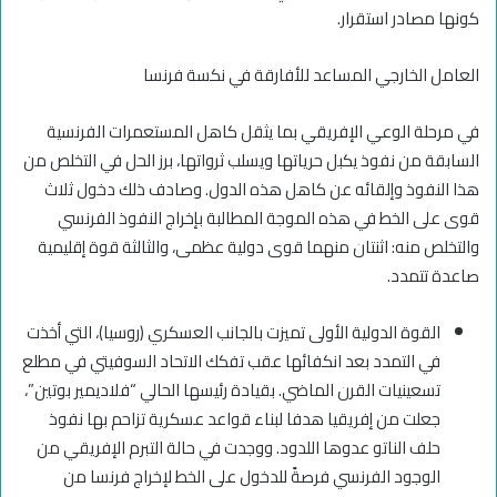
كونها مصادر استقرار.
العامل الخارجي المساعد للأفارقة في نكسة فرنسا
في مرحلة الوعي الإفريقي بما يثقل كاهل المستعمرات الفرنسية
السابقة من نفوذ يكبل حرياتها ويسلب ثرواتها، برز الحل في التخلص من
هذا النفوذ وإلقائه عن كاهل هذه الدول. وصادف ذلك دخول ثلاث
قوى على الخط في هذه الموجة المطالبة بإخراج النفوذ الفرنسي
والتخلص منه: اثنتان منهما قوى دولية عظمى، والثالثة قوة إقليمية
صاعدة تتمدد.
القوة الدولية الأولى تميزت بالجانب العسكري (روسيا)، التي أخذت
في التمدد بعد انكفائها عقب تفكك الاتحاد السوفيتي في مطلع
تسعينيات القرن الماضي. بقيادة رئيسها الحالي “فلاديمير بوتين”،
جعلت من إفريقيا هدفا لبناء قواعد عسكرية تزاحم بها نفوذ
حلف الناتو عدوها اللدود. ووجدت في حالة التبرم الإفريقي من
الوجود الفرنسي فرصةً للدخول على الخط لإخراج فرنسا من