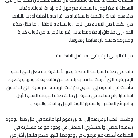
السلطة لا همّ لهم إلا السلطة، مع جهل تام بإدارة الدولة، وغياب
مفاهيم الحرية والتنمية والاستقرار؛ ما أفرز حروبا أهلية أودت بالآلاف
من الضحايا من الأبرياء من الرجال والنساء والأطفال، ما حوّل هذه
الدول إلى مناطق إبادة ومجاعات، رغم ما تزخر به من ثروات كبيرة
ومتنوعة كفيلة بازدهارها ونموها.
مرحلة الوعي الإفريقي وما قبل الانتكاسة
ترتب على هذه السياسة القاصرة وغير الأخلاقية ردة فعل لدى النخب
الإفريقية، التي أدركت ما تمر به بلادها من تخلف وفقر وحروب وتبعية؛
فأخذت في الدعوة إلى الخروج من تحت الهيمنة الفرنسية، التي لم تحقق
استقرارا ولم تساعد في تنمية، بل كانت هذه الهيمنة السبب الأول
والمباشر لاستمرار واستقرار ثالوث الجهل والفقر والمرض.
وخلصت النخب الإفريقية إلى أنه لن تقوم لها قائمة في ظل هذا الوجود
بشقيه المدني والعسكري، المتمثل في وجود قواعد عسكرية في
المنطقة أصبحت غير مرغوب في وجودها، لأنها مصدر قلاقل أكثر من