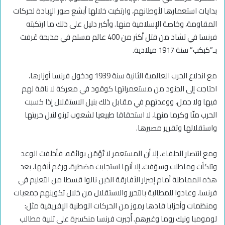
بدايات استعمارها لأوطانهم، وارتكبت خلالها أبشع صور الإبادة لحركات
المقاومة، وخاصة الإسلامية منها. وأكبر دليل على ذلك ما ارتكبته
فرنسا في تشاد من قتل أكثر من 400 عالم مسلم في مذبحة عُرفت
بـ”كبكب” سنة 1917 ميلادية.
مع اندلاع الحرب العالمية الثانية سنة 1939 ودخول فرنسا أوزارها،
احتاجت إلى الجنود من مستعمراتها كوقود في معركة لا ناقة لهم
فيها ولا جمل، ووعدتهم في مقابل ذلك بنيل الاستقلال إذا كسبت
الحرب منّا وكرما منها، لا استحقاقا طبيعيا لشعوب ترنو لنيل حريتها
واستقلالها وتقرير مصيرها.
ومع انتصار الحلفاء، إلا أن المستعمر لا تُؤمَن بوائقه، فأخلفت الوعد
وتلكأت وماطلت وسوّفت. إلا أنها استجابت مضطرة، ورغم أنفها، بعد
هذه المماطلة أمام إصرار الأفارقة الذين نالوا قسطا من التعليم في
فرنسا، وعادوا للمطالبة بالتحرر والاستقلال من خلال تكوينهم جمعيات
ومنظمات وأحزابا قادها رموز من الحركات الوطنية الإفريقية مثل:
لومومبا ونيك روما وغيرهم. أُجبرت فرنسا منكسرة على تلبية مطالب