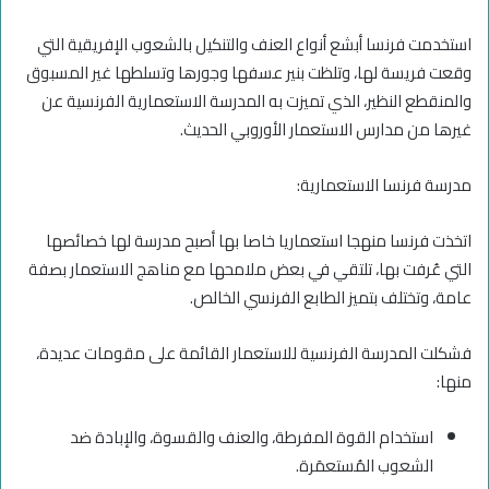
استخدمت فرنسا أبشع أنواع العنف والتنكيل بالشعوب الإفريقية التي
وقعت فريسة لها، وتلظت بنير عسفها وجورها وتسلطها غير المسبوق
والمنقطع النظير، الذي تميزت به المدرسة الاستعمارية الفرنسية عن
غيرها من مدارس الاستعمار الأوروبي الحديث.
مدرسة فرنسا الاستعمارية:
اتخذت فرنسا منهجا استعماريا خاصا بها أصبح مدرسة لها خصائصها
التي عُرفت بها، تلتقي في بعض ملامحها مع مناهج الاستعمار بصفة
عامة، وتختلف بتميز الطابع الفرنسي الخالص.
فشكلت المدرسة الفرنسية للاستعمار القائمة على مقومات عديدة،
منها:
استخدام القوة المفرطة، والعنف والقسوة، والإبادة ضد
الشعوب المُستعمَرة.