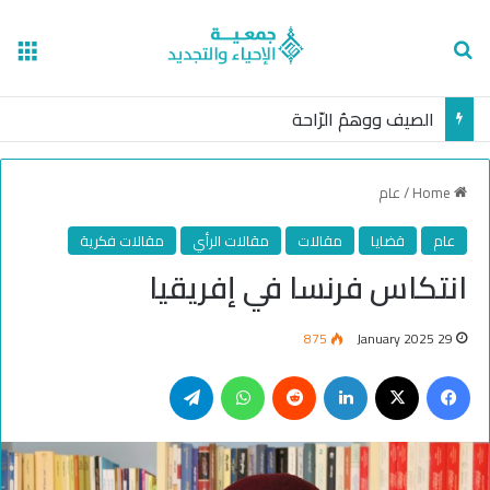
nu
Search for
الصيف ووهمُ الرّاحة
Home
/
عام
عام
قضايا
مقالات
مقالات الرأي
مقالات فكرية
انتكاس فرنسا في إفريقيا
875
29 January 2025
Telegram
WhatsApp
Reddit
LinkedIn
Facebook
X