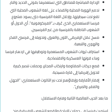
الإدارة المباشرة للمناطق التي تستعمرها بقوتي الحديد والنار.
تدمير الهوية المحلية والقضاء على لغة الشعوب المحلية التي
تقع تحت سيطرتها، وإحلال اللغة الفرنسية حتى يسود مشروع
فرنسا الاستعماري الذي عُرف بـ”الفرنكوفونية”، أي الدول أو
الشعوب الناطقة بالفرنسية من غير الفرنسيين.
مسخ عقل الإفريقي اللون والعرق، وتحويله إلى فرنسي الفكر
والهوى والتبعية.
استنزاف ثروات الشعوب المستعمرة وتوظيفها في ازدهار فرنسا
وبناء قوتها العسكرية والاقتصادية.
قمع حركات المقاومة وارتكاب المجازر، وحملات تنصير كبيرة
لتحويل إفريقيا إلى قارة مسيحية.
إفقار الأفارقة وإبقاؤهم تحت نير الثالوث الاستعماري: “الجهل،
والفقر، والمرض”.
ما بعد الحرب العالمية الثانية وفترة الاستقلال:
استمرت فرنسا في حملات الإبادة والقمع للشعوب الإفريقية منذ