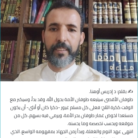
✍️ بقلم: د إدريس أوهنا.
طوفان الأقصى سيتبعه طوفان الأمة بحول الله، وقد بدأ، وسيكبر مع
الوقت ككرة الثلج؛ فعلى كل مسلم غيور -ذكرا كان أو أنثى- أن يكون
مستعدا لخوض غمار طوفان بحر الأمة، ويرمي فيه بسهم، كل من
موقعه وبحسب تخصصه وما يحسنه.
انتهى عهد النوم والغفلة، وبدأ زمن الجهاد بمفهومه الواسع، الذي