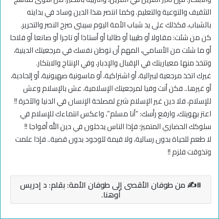
التثقيف والتوعية والتعليم. وكما انتصر هذا الدين وساد في بدايته
بالشباب، فكذلك على يد شباب الأمة اليوم سيبنى صرح النصر والتحرير.
كن من شئت: مقاولا أو طبيبا أو طالبا أو أستاذا أو تاجرا أو صانعا أو فلاحا
أو ما شئت من الأسامي، المهم أن توطن نفسك في مرجعيتك الدينية،
وتتخذ منها معياريتك في الإقبال والإدبار، وفي الإنتاج والابتكار.
غيرك اتخذ مرجعية ليبرالية، أو اشتراكية، أو ماسونية صهيونية، أو إلحادية،
أو غيرها.. فكن أنت وفيا لمرجعيتك الإسلامية، عش بالإسلام وعش
للإسلام، فلا دين غير الإسلام شرع لمصلحة الإنسان في الدنيا والآخرة !!
اعتز بهويتك، وارفع رأسك: “أنا مسلم”، واعكس انتماءك للإسلام في
سلوكك الحضاري المتميز؛ فإذا الناس يدخلون في دين الله أفواجا !!
لا طعم للحياة بدون رسالية، ولا قيمة للوجود بدون قضية.. فإذا علمت
وتذوقت فلزم !!
✍️ من طوفان الأقصى إلى طوفان الأمة: بقلم: د إدريس
أوهنا.