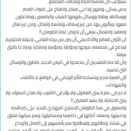
يستوعب كل مناشط الحياة ومجالات المجتمع.
بحس رسالي، ومنهج إبداعي مبتكر، وانفتاح على قنوات العصر
ووسائطه، وبلغة ووسائل يفهمها الشباب واليافعون ويتفاعلون
معها، ويتأثرون بها، من غير إسفاف وتفاهة وابتذال، ومن غير تعال
وتعقيد وانفصال، ينبغي أن نخوض غمار الطوفان !!
آن الأوان للعالم والأكاديمي أن ينزل من برجه العاجي، وعزلته الاختيارية،
ليندمج في مجتمعه، موجها ومؤطرا، ومؤصلا ومفكرا، وصادعا بالحق
مبلغا.
وآن للدعاة التقليديين أن يندمجوا في الزمن الجديد، بالطرق والوسائل
التي تناسبه.
لأن العبرة بحجم ومساحة التأثير الإيجابي في الواقع، لا بالألقاب
والشهادات.
لا خير في علم لا يبني العقول، ولا يؤثر في القلوب، ولا يعدل السلوك، ولا
يبني الحضارة، ولا يشيد العمران !!
والمعول في هذا الطوفان الحضاري الجهادي الجديد على كنز الأمة
وذخيرتها، ومعقد آمالها في حاضرها ومستقبلها، وهم شبابها؛ فلنثق
في شبابنا، ونطلقهم، ولينطلقوا هم بأنفسهم، إلى الفعل والإبداع
والابتكار؛ فإن تأثير القرين في القرين، والتربية بالنظير، من أقوى مناهج