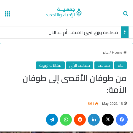
nu
Search for
قصاصة ورق تبرئ الذمة… أم عدالة غائبة؟
Home
/
عام
عام
مقالات
مقالات الرأي
مقالات تربوية
من طوفان الأقصى إلى طوفان
الأمة:
861
13 May 2024
Telegram
WhatsApp
Reddit
LinkedIn
Facebook
X