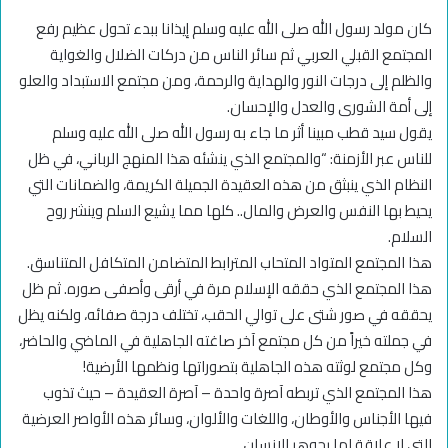
كان مولد رسول الله صلى الله عليه وسلم إيذانا ببدء تحول عظيم رفع
المجتمع القبلي العربي ثم سائر الناس من دركات الضلال والغواية
والظلم إلى درجات النور والهداية والرحمة، ومن مجتمع الاستبداد والعلو
إلى أمة الشورى والعدل والإحسان.
يقول سيد قطب مبينا أثر ما جاء به رسول الله صلى الله عليه وسلم
للناس عبر الأزمنة: “والمجتمع الذي ينشئه هذا المنهج الرباني، في ظل
النظام الذي ينبثق من هذه العقيدة الجميلة الكريمة، والضمانات التي
يحيط بها النفس والعرض والمال.. كلها مما يشيع السلم وينشر روح
السلام.
هذا المجتمع المتواد المتحاب المترابط المتضامن المتكافل المتناسق.
هذا المجتمع الذي حققه الإسلام مرة في أرقى وأصفى صوره. ثم ظل
يحققه في صور شتى على توالي الحقب، تختلف درجة صفائه، ولكنه يظل
في جملته خيراً من كل مجتمع آخر صاغته الجاهلية في الماضي والحاضر،
وكل مجتمع لوثته هذه الجاهلية بتصوراتها ونظمها الأرضية!
هذا المجتمع الذي تربطه آصرة واحدة – آصرة العقيدة – حيث تذوب
فيها الأجناس والأوطان، واللغات والألوان، وسائر هذه الأواصر العرضية
التي لا علاقة لها بجوهر الإنسان…