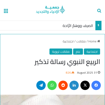
nu
Search for
الصيف ووهمُ الرّاحة
Home
/
مقالات
/
اجتماعية
اجتماعية
عام
مقالات تربوية
الربيع النبوي رسالة تذكير
826
31 August 2025
Telegram
WhatsApp
Reddit
LinkedIn
Facebook
X