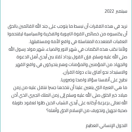
سبتمبر 2022
نريد في هذه الفقرات أن نبسط ما يتوجب على جند الله القائمين بالحق
أن يكتسبوه من خصائص القوة التربوية والفكرية والسياسية ليقتحموا
العقبات المتعددة المتناسلة في واقع الأمة ومستقبلها.
ولأننا نكتب هذه الكلمات في شهر النور والضياء، شهر مولد رسول الله
صلى الله عليه وسلم، فإن القول يزداد ثقلا بين أيدي أهل الدعوة
والجهاد من المؤمنين والمؤمنات وهم يتحركون في واقع القهر
والاستبداد نحو آفاق بناء دولة القرآن.
نطرح على أنفسنا سؤالا واضحا وضروريا.
ما هي العبرة التي يتعين علينا أن نتخذها جسرا ننتقل عليه من زمن
ميلاد خير الخلق صلى الله عليه وسلم إلى زمن الملك الجبري الذي أذن
الله تعالى بزعزعة أركانه على أيدي الشباب الذين ظلوا لعقود طويلة
ضحية تجهيل وتخويف من الإسلام الحق وأهله؟
التحول الإنساني العظيم