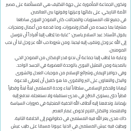
وتكون الجماعة المأمورة على جهة التكليف هي المستأمنة على مصير
الأمة التاريخي، على بقائها وعزتها وقوتها بين العالمين.
في جميع تلك المستويات والمجالات كان النموذج النبوي ساطعا
مشرقا بما جسده من أفكار وتصورات، وما قدمه من أعمال ومنجزات.
يقول الأستاذ عبد السلام ياسين: “غاية ما يُطلب إلينا أفراداً أن نتوسل
إلى الله عز وجل ونتقرب إليه ليحبنا. ومن شروط حب الله عز وجل لنا أن نحب
المومنين.
وغاية ما يُطلب إلينا جماعة أن ندنو قدر الإمكان من النموذج الحي
بالمدينة ومن التمثيل النبوي بالوحدة العضوية في الجسد الواحد.
وفي حوافز الإيمان وشرائع الإسلام من موجبات العدل والشورى
والبذل والتعاون على البر والتقوى ما هو كفيل أن يُعطِيَ للدعوة
بُرهانا وللحكم الإسلامي سلطاناً لبناء وحدة المسلمين لبنةً لبنةً وقطراً
قطراً حتى يستوي الصرْح في مدىً نستقبله ولا نستعجله، نندفع إليه
بإيماننا، وتدفعنا إليه ألطاف الله الخفية المتجلية في ضرورات السياسة
والاقتصاد والتكتل اللازم لخوض غمار العصر.
ذاك مدى يعز الله فيه المسلمين في خطواتهم إلى الخلافة الثانية،
ويطيبُ فيه عيش المسلمين في الدنيا عربونا مسبقا على طيب عيش