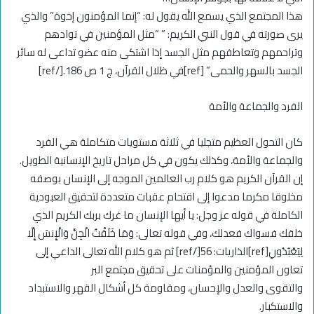
هذا المجتمع الذي يسمع الله يقول له: “إنما المؤمنون إخوة” والذي
يرى صورته في قول النبي الكريم: ” “مثل المؤمنين في توادهم
وتراحمهم وتعاطفهم مثل الجسد إذا اشتكى منه عضو تداعى له سائر
الجسد بالسهر والحمى” [ref]في ظلال القرآن، ج 1 ص 186.[/ref]
الفرد والجماعة والأمة
كان التحول العظيم متجليا في ثلاثة مستويات متكاملة هي الفرد
والجماعة والأمة، وكذلك يكون في كل مراحل تاريخ الإنسانية الطويل.
إن القرآن الكريم هو كلام رب العالمين الموجه إلى الإنسان بوصفه
مخلوقا مكرما مدعوا إلى اقتحام عقبات متعددة لتحقيق العبودية
الكاملة في قوله عز وجل: يا أيها الإنسان ما غرك بربك الكريم الذي
خلقك فسواك فعدلك، وفي قوله تعالى: وَمَا خَلَقْتُ الْجِنَّ وَالْإِنسَ إِلَّا
لِيَعْبُدُونِ[ref]الذاريات: 56[/ref] ثم هو كلام الله تعالى الداعي إلى
تعاون المؤمنين والمؤمنات على تحقيق مجتمع البر
والتقوى والعدل والإحسان، ومقاومة كل أشكال القهر والاستبداد
والاستكبار.