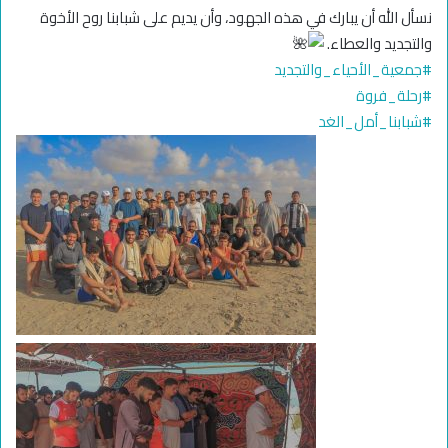
نسأل الله أن يبارك في هذه الجهود، وأن يديم على شبابنا روح الأخوة
والتجديد والعطاء.
#جمعية_الأحياء_والتجديد
#رحلة_فروة
#شبابنا_أمل_الغد