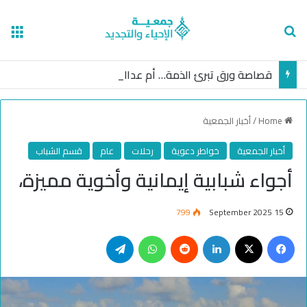
nu
Search for
قصاصة ورق تبرئ الذمة… أم عدالة غائبة؟
Home
/
أخبار الجمعية
أخبار الجمعية
خواطر دعوية
رحلات
عام
قسم الشباب
أجواء شبابية إيمانية وأخوية مميزة،
799
15 September 2025
Telegram
WhatsApp
Reddit
LinkedIn
Facebook
X