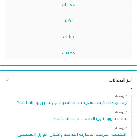
فعاليات
قضايا
مرئيات
مقالات
أخر المقالات
1 day ago
تيه البوصلة: كيف نستعيد منارة القدوة في عصر بريق الشاشة؟
1 day ago
قصاصة ورق تبرئ الذمة… أم عدالة غائبة؟
1 day ago
التطفيف: الجريمة الحضارية الصامتة واختلال التوازن المجتمعي