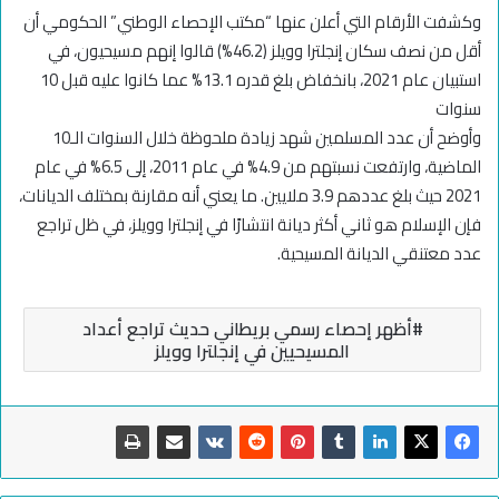
وكشفت الأرقام التي أعلن عنها “مكتب الإحصاء الوطني” الحكومي أن
أقل من نصف سكان إنجلترا وويلز (46.2%) قالوا إنهم مسيحيون، في
استبيان عام 2021، بانخفاض بلغ قدره 13.1% عما كانوا عليه قبل 10
سنوات
وأوضح أن عدد المسلمين شهد زيادة ملحوظة خلال السنوات الـ10
الماضية، وارتفعت نسبتهم من 4.9% في عام 2011، إلى 6.5% في عام
2021 حيث بلغ عددهم 3.9 ملايين. ما يعني أنه مقارنة بمختلف الديانات،
فإن الإسلام هو ثاني أكثر ديانة انتشارًا في إنجلترا وويلز، في ظل تراجع
عدد معتنقي الديانة المسيحية.
أظهر إحصاء رسمي بريطاني حديث تراجع أعداد
المسيحيين في إنجلترا وويلز