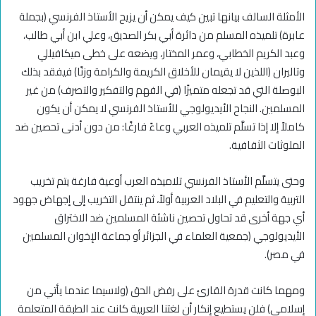
الأمثلة السالف بيانها تبين كيف يمكن أن يزيح الأستاذ الفرنسي (بجملة
عابرة) تلميذه المسلم من دائرة أبي بكر الصديق، وعلي ابن أبي طالب،
وعبد الكريم الخطابي، وعمر المختار، ويضعه على خطى ميكافيللي
وتاليران (اللذين لا يقيمان للأخلاق الكريمة والكرامة وزنًا) فيفقد بذلك
البوصلة التي قد تجعله متميزًا (في الفهم والتفكير والتصرف) من غير
المسلمين. النجاح الأيديولوجي للأستاذ الفرنسي لا يمكن أن يكون
كاملاً إلا إذا تسلَّم تلميذه العربي وعاءً فارغًا: من دون أدنى تحصين ضد
الملوثات الثقافية.
وحتى يتسلَّم الأستاذ الفرنسي تلاميذه العرب أوعية فارغة يتم تخريب
التربية والتعليم في البلاد العربية أولاً، ثم ينتقل التخريب إلى إجهاض جهود
أي جهة أخرى قد تحاول تحصين ناشئة المسلمين ضد الاختراق
الأيديولوجي (جمعية العلماء في الجزائر أو جماعة الإخوان المسلمين
في مصر).
ومهما كانت قدرة القارئ على رفض الحق (ولاسيما عندما يأتي من
إسلامي) فلن يستطيع إنكار أن لغتنا العربية كانت عند الطبقة المتعلمة