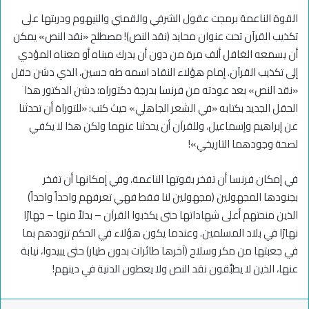
القوة الناعمة برمجت عقول الشرفي والقمني والنيهوم ودربتها على
تكذيب القرآن تحت عنوان محايد (نقد النص)! مصطلح «نقد النص» يمكن
أن يسمعه الغافل ألف مرة من دون أن يدرك مبناه أو معناه المؤدي
إلى تكذيب القرآن. إمام هؤلاء النقاد اسمه طه حسين، الذي دشن حقل
«نقد النص» بعد عودته من فرنسا بدرجة دكتوراه؛ دشن الدكتور هذا
الحقل الجديد بكتابه «في الشعر الجاهلي» حيث كتب: «للتوراة أن تحدثنا
عن إبراهيم وإسماعيل، وللقرآن أن يحدثنا عنهما ولكن هذا لا يكفي
لصحة وجودهما التاريخي»!
في إمكان فرنسا أن تفخر بقوتها الناعمة، وفي إمكانها أن تفخر
بجنودها المجهولين (مجهولين لنا فقط فهي تعرفهم واحداً واحداً)
الذين منحتهم أعلى شهاداتها حتى يكذبوا القرآن – بدلاً منها – جهارًا
نهارًا في بلاد المسلمين. وعندما يكون هؤلاء في الحكم تزودهم بما
في جعبتها من مكر وسلاح (آخرها طائرات بدون طيار) حتى يبيدوا، نيابة
عنها، الذين لا يطبِّقون نقد النص ولا يعطون الدنية في دينهم!