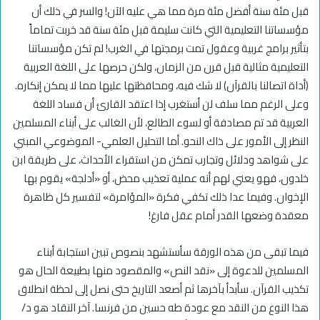
قبل مئة سنة أفضل مئة مرة مما هي عليه الآن! والسر في ذلك أن
مؤسساتنا التعليمية التي كانت سليمة قبل مئة سنة قد خربت تماماً
بتأثير برامج غربية وعقول تمت برمجتها في الغرب! لم تكن مؤسساتنا
التعليمية مثالية قبل قرن من الزمان، ولكن حرصها على اللغة العربية
(أداة اتصالنا بالقرآن) لا شك فيه، ومحافظتها عليها مما لا يمكن إنكاره.
وعلى الرغم مما سلف لن أستغرب إذا اعتقد القارئ أن فساد اللغة
العربية قد تم مصادفة أو لسوء الطالع، لأن الغالب على أبناء المسلمين
النظر إلى الأمور على ذاك النحو. أما التحليل العلمي- الموضوعي المبني
على شواهد ودلائل وتجارب تمكن من استقراء الأحداث، على طريقة ابن
خلدون، فهو يعني لهم أنه عملية تعذيب محض، أو «أدلجة» يقوم بها
الإخوان. وفيما عدا ذلك تكفي فكرة «المؤامرة» لتفسير كل ظاهرة
معقدة وضعها القدر أمام عقل فارغ!
فيما تبقى من هذه الورقة سأستشهد بنصوص تبين استجابة أبناء
المسلمين للدعوة إلى «نقد النص» والمقصود منها بطبيعة الحال هو
تكذيب القرآن. سأبدأ بآخرها ثم أصعد التاريخ حتى نصل إلى لحظة انطلاق
هذا النوع من النقد مع عودة طه حسين من فرنسا. آخر النقاد هو د/