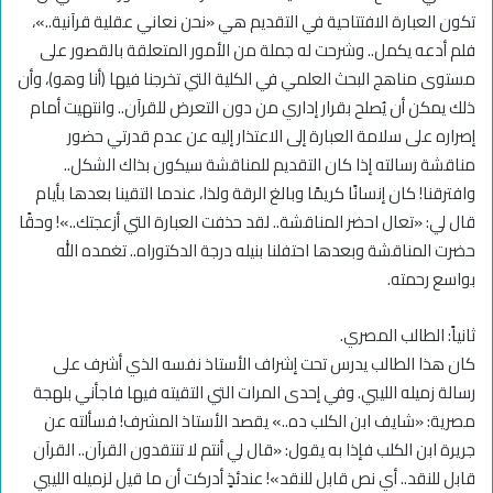
تكون العبارة الافتتاحية في التقديم هي «نحن نعاني عقلية قرآنية..»،
فلم أدعه يكمل.. وشرحت له جملة من الأمور المتعلقة بالقصور على
مستوى مناهج البحث العلمي في الكلية التي تخرجنا فيها (أنا وهو)، وأن
ذلك يمكن أن يُصلح بقرار إداري من دون التعرض للقرآن.. وانتهيت أمام
إصراره على سلامة العبارة إلى الاعتذار إليه عن عدم قدرتي حضور
مناقشة رسالته إذا كان التقديم للمناقشة سيكون بذاك الشكل..
وافترقنا! كان إنسانًا كريمًا وبالغ الرقة ولذا، عندما التقينا بعدها بأيام
قال لي: «تعال احضر المناقشة.. لقد حذفت العبارة التي أزعجتك..»! وحقًا
حضرت المناقشة وبعدها احتفلنا بنيله درجة الدكتوراه.. تغمده الله
بواسع رحمته.
ثانياً: الطالب المصري.
كان هذا الطالب يدرس تحت إشراف الأستاذ نفسه الذي أشرف على
رسالة زميله الليبي. وفي إحدى المرات التي التقيته فيها فاجأني بلهجة
مصرية: «شايف ابن الكلب ده..» يقصد الأستاذ المشرف! فسألته عن
جريرة ابن الكلب فإذا به يقول: «قال لي أنتم لا تنتقدون القرآن.. القرآن
قابل للنقد.. أي نص قابل للنقد»! عندئذٍ أدركت أن ما قيل لزميله الليبي