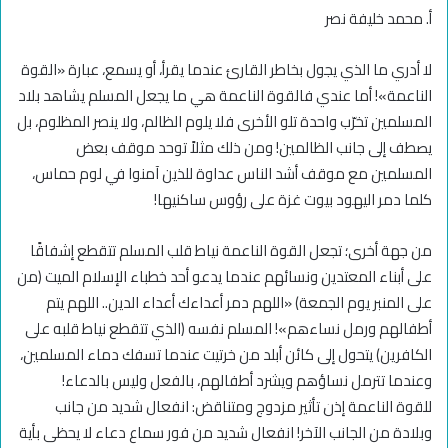
أ. محمد خليفة نصر
لا أدري ما الذي يجول بخاطر القارئ عندما يقرأ، أو يسمع، عبارة «القوة
الناعمة»! أما عندي فالقوة الناعمة هي ما يجعل المسلم يشاهد بلاد
المسلمين تخرّب واحدة تلو الأخرى فلا يلوم الظالم، ولا ينصر المظلوم، بل
يصطف إلى جانب الظالمين! ومن ذلك مثلاً توحد موقف بعض
المسلمين مع موقف أشد الناس عداوة للذين آمنوا في لوم حماس،
كلما دمر اليهود بيوت غزة على رؤوس ساكنيها!
من جهة أخرى؛ تجعل القوة الناعمة نياط قلب المسلم تتقطع إشفاقًا
على أبناء المعتدين ونسائهم عندما يدعو أحد خطباء الإسلام الميت (من
على المنبر يوم الجمعة) «اللهم دمر أعداءك أعداء الدين.. اللهم يتم
أطفالهم ورمل نساءهم»! المسلم نفسه (الذي تتقطع نياط قلبه على
الكافرين) يتحول إلى كائن أبلد من خرتيت عندما تسفك دماء المسلمين،
وعندما تترمل نساؤهم ويشرد أطفالهم، بالفعل وليس بالدعاء!
للقوة الناعمة إذن تأثير مزدوج ومتناقض: انفعال شديد من جانب
وبلادة من الجانب الآخر! انفعال شديد من فور سماع دعاء لا يحظى بأية