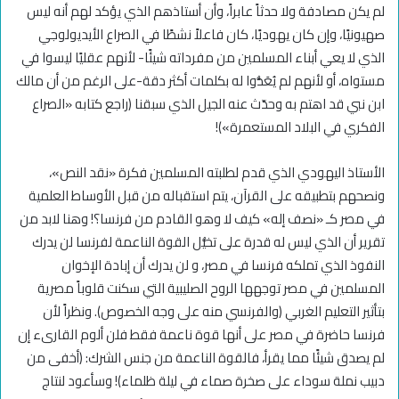
لم يكن مصادفة ولا حدثاً عابراً، وأن أستاذهم الذي يؤكد لهم أنه ليس
صهيونيًا، وإن كان يهوديًا، كان فاعلاً نشطًا في الصراع الأيديولوجي
الذي لا يعي أبناء المسلمين من مفرداته شيئًا- لأنهم عقليًا ليسوا في
مستواه، أو لأنهم لم يُعَدُّوا له بكلمات أكثر دقة-على الرغم من أن مالك
ابن نبي قد اهتم به وحدّث عنه الجيل الذي سبقنا (راجع كتابه «الصراع
الفكري في البلاد المستعمرة»)!
الأستاذ اليهودي الذي قدم لطلبته المسلمين فكرة «نقد النص»،
ونصحهم بتطبيقه على القرآن، يتم استقباله من قبل الأوساط العلمية
في مصر كـ «نصف إله» كيف لا وهو القادم من فرنسا؟! وهنا لابد من
تقرير أن الذي ليس له قدرة على تخيُّل القوة الناعمة لفرنسا لن يدرك
النفوذ الذي تملكه فرنسا في مصر، و لن يدرك أن إبادة الإخوان
المسلمين في مصر توجهها الروح الصليبية التي سكنت قلوباً مصرية
بتأثير التعليم الغربي (والفرنسي منه على وجه الخصوص). ونظراً لأن
فرنسا حاضرة في مصر على أنها قوة ناعمة فقط فلن ألوم القارىء إن
لم يصدق شيئًا مما يقرأ، فالقوة الناعمة من جنس الشرك: (أخفى من
دبيب نملة سوداء على صخرة صماء في ليلة ظلماء)! وسأعود لنتاج