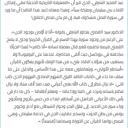
عبد المجيد الشرفي، الذي قرر أن «المعرفة التاريخية الحديثة تنفي إمكان
اللقاء بين سليمان وملكة سبأ»، وهذا معناه (عند هذا الناقد) أن ما ورد
في سورة النمل مشكوك فيه، إن لم يكن محض اختلاق!
الدكتور سيد القمني يتجاوز الشرفي بقوله «أنا لا أؤمن بوجود الجن»،
على الرغم من وجود سورة بهذا الاسم في القرآن الكريم! وحتى لا يمنح
القمني فرصة تكفيره للغير قال بعضلة لسانه «أنا كافر»! (هذا الجرأة
صادفته في بروكسل حيث ألقى محاضرة.. تجدها على اليوتيوب)! ولا
يستغرب من هؤلاء النقاد شيء من هذا الإفك لأنهم يعدُّون القرآن
«أساطير الأولين»، ويتعاملون معه على هذا الأساس. والدليل على ما
سلف ما جاء في كتابات الناقد الليبي الشهير الصادق النيهوم الذي كتب
لآتي: «لا نزال ننظر إلى كتاب الله بعين أعرابي ميت منذ ألف سنة، ولا نزال
نتكلم بلسانه ونردد في كتبنا وإذاعاتنا – ونعلم أطفالنا – كل ما دار في
رأس ذلك الأعرابي الجاهل من أساطير، ابتداء من حبس يأجوج ومأجوج
وراء سور من الحديد، إلى فلق البحر، وحوار الشيطان مع آدم، وخروج
يونس من بطن الحوت، وتسخير عفاريت الجن في خدمة سليمان. وهي
قصص رواها القرآن عن التوراة وسماها [قصصاً] ».