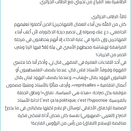
الظاهرة بعد الفراغ من تجربتي مع الطالب الجزائري.
ثالثاً: الطالب الجزائري.
كان من القلَّة بين أبناء العمال (المهاجرين) الذين أكملوا تعليمهم
الجامعي، دع عنك وصوله إلى تحضير درجة الدكتوراه، لأن أغلب أبناء
المهاجرين وإن كانوا في غاية الذكاء إلا أنهم يتحطمون في مرحلة
المراهقة لهشاشة محيطهم الأسري في بيئة يُعَدُّ فيها الزنا وشرب
الخمر من الحريات!
في أحد اللقاءات العابرة في المقهى قال لي، وأذكر أننا كنا نحتسي
القهوة وقوفاً، الأستاذ فلان قال: عندما يقصف الفلسطينيون أو
اللبنانيون اليهود يقال «إرهاب»، وعندما يقصف اليهود لبنان يقال
أعمال انتقامية « représailles»، وأردف متأثرًا بالأستاذ ومتبنيًا مضمون
موقفه بكل صراحة: «هذه هي السياسة.. نفاق»! ونطق الجملة
بالفرنسية: C’est ça la politique; c’est l’hypocrisie ادانة الأستاذ
الضمنية للإخفاق الأخلاقي لوسائل الإعلام لكيلها بمكيالين في ما يخصُّ
الصراع (العربي-الصهيوني) نفسه كان محض أداة لتمكين فكرة
مناقضة للإسلام (النفاق) من رأس من الرؤوس الفارغة!