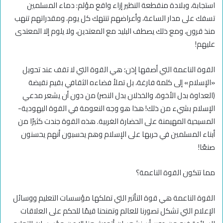
استجابة، وبلادة منقطعة النظير إزاء واقع مؤلم: دماء المسلمين
تسفك على مدار الساعة، وأعراضهم تنتهك كل يوم، ومقدراتهم تنهب
منذ قرون، ومع ذلك يصطف البليد مع المعتدين، ولا يلوم إلا المعتدى
عليهم!
القوة الناعمة التي أصفها إذن؛ هي القوة التي لا تقف عند تحويل
«الإسلام» إلى كلمة فارغة، بل تملأ فضاءه الثقافي بقيم نقيضة
(العداوة بدل الأخوة، والخذلان بدل النصر) من دون أن يشعر مدعي
الإسلام بشيء من ذلك! هذا هو وجه النعومة في القوة اليهودية-
المسيحية المهيمنة على الحضارة الغربية. هذه القوة جندت كثيرًا من
أبناء المسلمين في حربها على الإسلام وهم يحسبون أنهم يحسنون
صنعًا!
مما تتكون القوة الناعمة؟
القوة الناعمة هي قوة التأثير التي تملكها مؤسسات التعليم ووسائل
الإعلام التي تشكل تصورنا للعالم وتمنحنا قيمًا للحكم على العلاقات