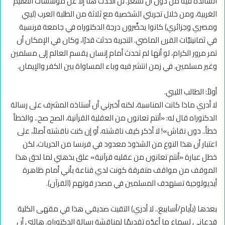
السائدة فيه من دون أن نشعر. لن أتحدث هنا إلا عن مؤسسات التعليم
الغربية، ومن خلال تجربتي الشخصية مع ثلاثة من الطلبة العرب (ليبي
ومصري وجزائري) كانوا يحضِّرون درجة الدكتوراه في جامعة فرنسية
في ثمانينيَّات القرن الماضي. التجربة حدثت قدرًا، وكان في الإمكان أن
تمر مرور الكرام، لو أنها لم تحدث أمام إنسان يقسم العالم إلى مسلمين
وغير مسلمين، في زمن انتشر فيه وباء المساواة بين الكفر والإيمان.
أولاً: الطالب الليبي.
لا أدري ماذا كانت المناسبة، لكنه أخبرني أن أستاذه المشرف على رسالة
الدكتوراه قال له: «أنتم تعانون من العقلية القرآنية، الصح صح.. والخطأ
خطأ.. دون نقاش»! لا أذكر كيف ناقشته، أو إن كنت ناقشته أصلاً، على
اعتبار أن هذا النوع من الشذوذ معدود في فرنسا من الحريات، لكن
خطل عبارة «أنتم تعانون من عقليه قرآنية» علق بذهني لما لحق هذا
الموقف من مواقف متفرقة كونت لدي قناعة بأني أمام ظاهرة
أيديولوجية تستهدف المسلمين في مصدر قوتهم (القرآن).
بعدها (بأيام/أسابيع.. لا أدري) التقيت صديقي هذا في مقهى الكلية
فدعاني لسماع ما أعدّه تقديمًا لمناقشة رسالة الدكتوراه. هالني أن