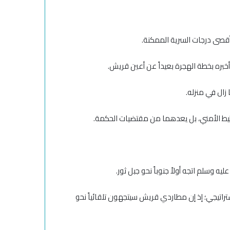
أقصى درجات السرية الممكنة.
أخبره بخطة الهجرة بعيداً عن أعين قريش.
زال في منزله.
تخطيط الأمني، بل يعدهما من مقتضيات الحكمة.
ه وسلم اتجه أولاً جنوباً نحو جبل ثور.
راتيجي؛ إذ إن مطاردي قريش سيتجهون تلقائياً نحو