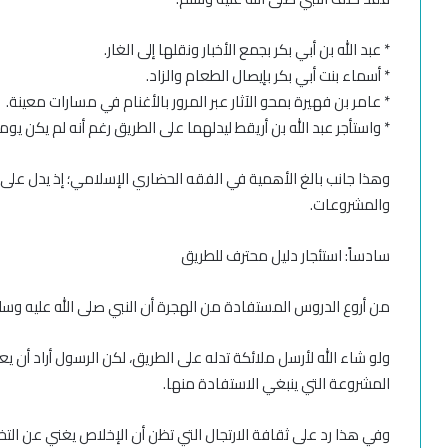
* عبد الله بن أبي بكر بجمع الأخبار ونقلها إلى الغار.
* أسماء بنت أبي بكر بإيصال الطعام والزاد.
* عامر بن فهيرة بمحو الآثار عبر المرور بالأغنام في مسارات معينة.
* واستأجر عبد الله بن أريقط ليدلهما على الطريق رغم أنه لم يكن يوم
وهذا جانب بالغ الأهمية في الفقه الحضاري الإسلامي؛ إذ يدل على أ
والمشروعات.
سادساً: استئجار دليل محترف للطريق
من أروع الدروس المستفادة من الهجرة أن النبي صلى الله عليه وسل
ولو شاء الله لأرسل ملائكة تدله على الطريق، لكن الرسول أراد أن يع
المشروعة التي ينبغي الاستفادة منها.
وفي هذا رد على ثقافة الارتجال التي تظن أن الإخلاص يغني عن ال