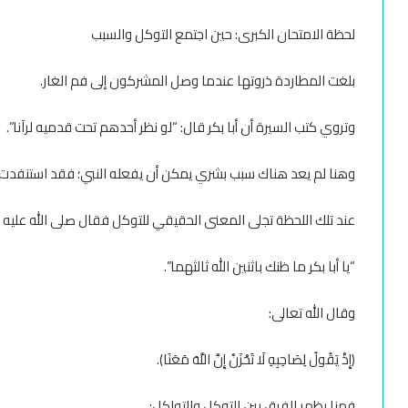
لحظة الامتحان الكبرى: حين اجتمع التوكل والسبب
بلغت المطاردة ذروتها عندما وصل المشركون إلى فم الغار.
وتروي كتب السيرة أن أبا بكر قال: “لو نظر أحدهم تحت قدميه لرآنا”.
وهنا لم يعد هناك سبب بشري يمكن أن يفعله النبي؛ فقد استنفدت 
عند تلك اللحظة تجلى المعنى الحقيقي للتوكل فقال صلى الله عليه 
“يا أبا بكر ما ظنك باثنين الله ثالثهما”.
وقال الله تعالى:
﴿إِذْ يَقُولُ لِصَاحِبِهِ لَا تَحْزَنْ إِنَّ اللَّهَ مَعَنَا﴾.
فهنا يظهر الفرق بين التوكل والتواكل: