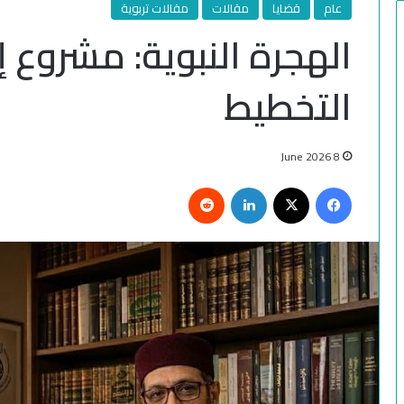
عام
قضايا
مقالات
مقالات تربوية
الهجرة النبوية: مشروع 
التخطيط
8 June 2026
Reddit
LinkedIn
Facebook
X