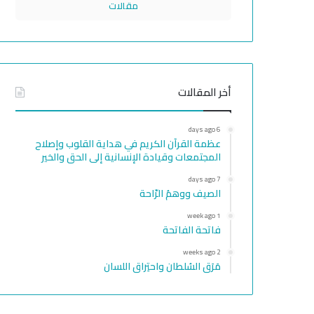
مقالات
أخر المقالات
6 days ago
عظمة القرآن الكريم في هداية القلوب وإصلاح
المجتمعات وقيادة الإنسانية إلى الحق والخير
7 days ago
الصيف ووهمُ الرّاحة
1 week ago
فاتحة الفاتحة
2 weeks ago
مَرَق السُلطان واحتِراق اللسان