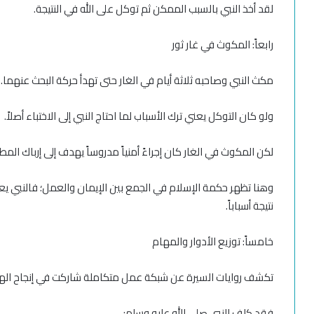
لقد أخذ النبي بالسبب الممكن ثم توكل على الله في النتيجة.
رابعاً: المكوث في غار ثور
مكث النبي وصاحبه ثلاثة أيام في الغار حتى تهدأ حركة البحث عنهما.
ولو كان التوكل يعني ترك الأسباب لما احتاج النبي إلى الاختباء أصلاً.
لكن المكوث في الغار كان إجراءً أمنياً مدروساً يهدف إلى إرباك الم
وهنا تظهر حكمة الإسلام في الجمع بين الإيمان والعمل؛ فالنبي يعلم 
نتيجة أسباباً.
خامساً: توزيع الأدوار والمهام
تكشف روايات السيرة عن شبكة عمل متكاملة شاركت في إنجاح الهج
فقد كلف النبي صلى الله عليه وسلم: