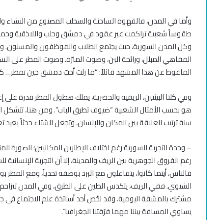
و
أما في المدن، فالقهوة
الساخنة والسحلب المصنوع من النشاء وا
طقوساً
شعبية
تراكمت عبر عقود في دمشق وحلب واللاذقية
وحمص 
وكل المدن السورية
، حيث يجتمع الطلاب والموظفون والمسنون. ويظ
المقاهي المبلل،
و
رائحة البن، وصوت المارّة.
وصوت المطر على الس
الماغوط عن هذا المشهد قائلاً
: “
ما زلت أحبّ دمشق حين تمطر… كأن
وفي كلتا البيئتين، الريفية والحضرية، يملك هطول المطر قدرة على إ
هو
بحسب الأمثال الشعبية
“
ضيوف تطرق الباب
“
. ومن هنا، تتشكل 
سنة
ترتيب العلاقة بين المكان والإنسان، وتجعل الشتاء حدثاً يعيد 
–
وحدة التجربة
السورية
رغم اختلاف الإطارين المكانيين
؛ الصورة
المت
رغم الفروق الجوهرية بين الريف والمدينة، إلا أن التجربة الإنسان
فالناس، أينما كانوا، يتفاعلون مع البرد
بوصفه تحدياً
،
ومع المطر بو
الشتوي. ف
في الريف، يتكدس الطين على الطرق، وفي المدن
تتزاحم
مشترك بالمشقة اليومية. وقد لخّص أحد أساتذة علم الاجتماع في 
يساوي المسافة بيننا مهما فرّقتنا الجغرافيا
“.