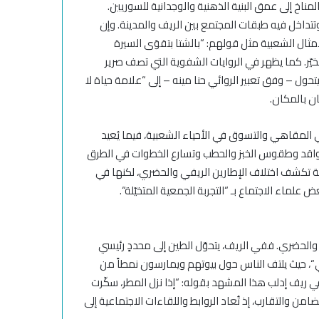
مناخ إلى عمق البنية الذهنية والوجدانية للسوريين.
تتداخل فيه طبقات المجتمع بين الريف والمدينة.
و
إن
أمثال الشعبية مثل قولهم
: “
بالشتا بتقوَى السيرة
يّر
. كما يظهر في الروايات الشفوية التي تصف صرير
تحول
–
وفق تعبير الروائي حنا مينه
–
إلى
“
علامة حياة لا
ان بالمكان
.
المقاهي والتسوق في الأحياء الشعبية
، فيما يُعيد
واقد وطقوس الخبز والحطب
وتسارع الخطوات في الطرق
ة تكشف اختلاف الإطارين الريفي والحضري، لكنها في
 علماء الاجتماع بـ
“
التجربة الجمعية المتخيّلة
“
.
 والحضري. ففي الريف، يتحوّل الطين إلى محددٍ رئيسي
“
، حيث يلتف الناس حول بيوتهم ويمارسون نمطاً من
ي ريف إدلب هذا المشهد بقوله
: “
إذا نزل المطر، سكّرت
لتضامن
والتقارب
، إذ تُعاد الروابط
واللقاءات
الاجتماعية إلى