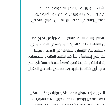
د الشتاء للسوريين ذكريات من الطفولة والمدرسة
ديم.
إذ
كثيرٌ من السوريين يتذكرون صوت أغنية فيروز
جتماعي والثقافي،
وذلك
لأنها تعكس المزاج العام في
الداخل (البيت
؛
الذات
و
العائلة) أكثر حضوراً من الخارج. وهنا
والانتباه للعلاقات المهدّأة، والرغبة في الدفء. وحتى
حة تكشف عن
“
الإنسان المشترك
“
في السوري، مهما
تشاركون إحساساً واحداً
رغم اختلاف البيئات
والممارسات
.
الداخلية والخارجية تروي قصصاً جديدة ومثيرة بأي الخير
به في أول شتاء مرّ عليهم بعد خمسين عاماً من الطغيان
السورية، إذ تستبطن هذه الذاكرة روايات وحكايات تتكرر
ها كعلامة خير، وبحكايات الجدّات حول
“
شتاء السبعينات
ظ الروايات الريفية بمشاهد مثل:
“
تحت سقف الطين،