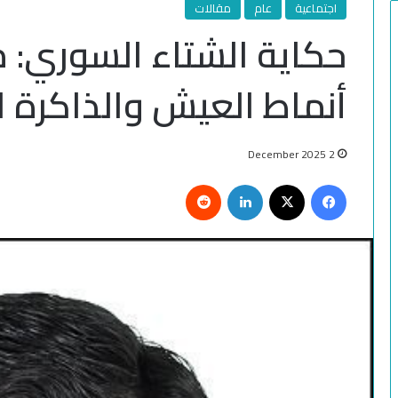
اجتماعية
عام
مقالات
حكاية الشتاء السوري: م
أنماط العيش والذاكرة ا
2 December 2025
Reddit
LinkedIn
Facebook
X