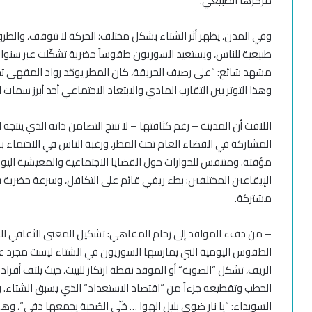
مركزها الطبيعي
.
و
في المدن، يظهر أثر الشتاء بشكل مختلف
؛
الحركة لا تتوقف،
و
الطرق
طبيعية للناس، ويستعيد السوريون طقوساً حضرية تشكّلت عبر
سنوات
مشهد شائع
: “
على رصيف الحريقة، كان المطر يوحّد
رواد المقهى
تح
و
هذا التوتر بين التقارب المادي والابتعاد الاجتماعي أحد أبرز سمات 
اللافت أن المدينة
–
رغم كثافتها
–
لا تنتج التضامن ذاته الذي ينتجه ا
المشاركة في الفضاء العام تحت المطر، ورغبة الناس في الاحتماء ب
مؤقتة.
ومتنفس للحوارات حول القضايا الاجتماعية والمعيشية اليو
الإيقاعين المختلفين: بطء ريفي قائم على التكافل، وسرعة حضرية
مشتركة
.
–
من دفء المواقد إلى زحام المقاهي: تشكيل المعنى الثقافي لل
الطقوس اليومية التي يمارسها السوريون في الشتاء ليست مجرد عا
الريف، تشكل
“
الصوبة
“
أو الموقد نقطة ارتكاز للبيت، حيث يلتف أفراد
الحطب وتقطيعه جزءاً من
“
اقتصاد الاستعداد
“
الذي يسبق الشتاء. 
السويداء
: “
يا نار ضوي بليل الهوا
… خلّي الصُحبة يجمعها دفى
“
، وهو