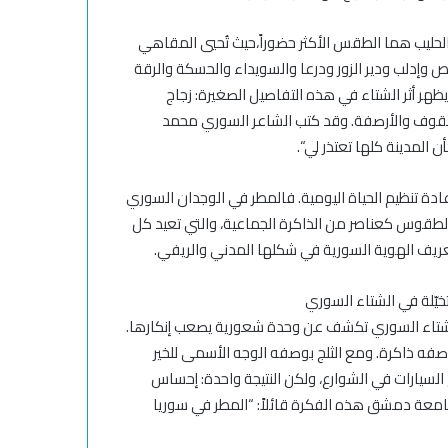
لحليب هما
الطقس الأكثر حضوراً،
حيث
تُحيي المقاهي
وإدلب ودير الزور ودرعا والسويداء والحسكة والرقة
هر أثر الشتاء في هذه التفاصيل الصغيرة: زجاج
قوف والأرصفة.
وقد كتب الشاعر السوري محمد
 المدينة كلها تعتذر لي
“.
عادة تنظيم الحياة اليومية. فالمطر في الوجدان السوري
الطقوس كعناصر من الذاكرة
الجماعية، والتي تعيد
كل
تعريف الهوية
السورية في شكلها المدني والريفي
.
خيّلة في الشتاء السوري
ية للشتاء السوري تكشف عن وحدة شعورية يصعب إنكارها.
صفه ذاكرة.
ومع الثلج بوصفه الوجه الأسمى للخير
السيارات في الشوارع،
و
لكن النتيجة واحدة: إحساس
جامعة دمشق هذه الفكرة قائلاً
: “
المطر في سوريا