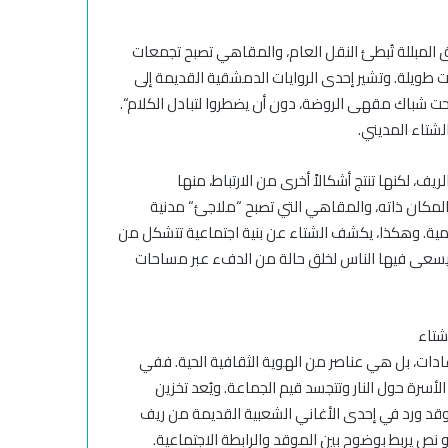
 المبللة تُبطئ النقل العام، والمقاهي تصبح تجمعات
 طويلة
. وتشير إحدى الروايات الدمشقية القديمة إلى
ت شباك مقهى الروضة، دون أن يضطروا لتبادل الكلام
“.
الشتاء المديني
.
لريف، لكنها تنتج أشكالاً أخرى من الارتباط، منها
المكان ذاته، والمقاهي التي تصبح
“
ملاجئ
“
مدنية
مية.
وهكذا، يكشف الشتاء عن بنية اجتماعية تتشكل من
 يسعى فيها الناس
لخلق حالة من
الدفء عبر مساحات
شتاء
دات، بل هي عناصر من الهوية الثقافية الحية. ففي
 الأسرة حول النار وتتجسد قيم الجماعة. ويُعد تخزين
وقد ورد في إحدى الأغاني الشعبية القديمة من ريف
 نص يربط بوضوح بين
الموقد
والرابطة
الاجتماعية
.