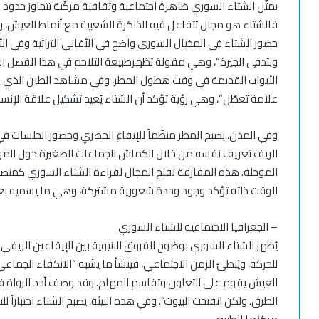
يمثّل الشتاء السوري ظاهرة اجتماعية وثقافية مركّبة تتجاوز حدود ال
فالشتاء هو مجال تتفاعل فيه الذاكرة الشعبية مع أنماط العيش، و
حضور الشتاء في المخيال السوري واضح في الأغاني التراثية وفي ال
وبتدفى الجيرة
“
، وهي مقولة
تظهر
طبيعة التلاحم في هذا الفصل
الخ
الأبواب القديمة
في وقت هطول
المطر، وفي مشاهد الطين الذي ي
علامة تعطّل
“
، وهي رؤية تؤكد أن الشتاء يُعيد تشكيل علاقة الإنس
و
في المدن، يصبح المطر منظّماً للإيقاع الحضري
وحضور الجلسات في 
الريف تعريف نفسه من خلال انكماش الجماعات الصغيرة حول الم
الموحلة
. هذه المفارقة تفتح المجال لقراءة الشتاء السوري كمنص
الوقت ذاته تؤكد وجود وحدة شعورية مشتركة، وهي ما يسميه بعض
–
الجغرافيا الاجتماعية للشتاء السوري
يُظهر الشتاء السوري بوضوح الفروق البنيوية بين الإيقاعين الريفي
للحركة، ويُبطئ الزمن الاجتماعي، فينشأ ما يشبه
“
الانكفاء الجماعي
العيش يقوم على التعاون وتقاسم المهام. وقد وصف أحد الرواة ف
الطرق،
و
لكن انفتحت البيوت
“. و
في هذه البيئة، يصبح الشتاء اختباراً ل