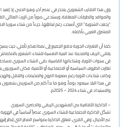
وإن
هذا التقارب الشعوري يتجذر في عنصر آخر
، وهو
الحنين. إذ يُعي
والمواقد والطرقات المغلقة، ويستدعي صوراً من
الإرث
العائلي الق
“
رجعت الشتوية
“
التي أصبحت
،
رغم لبنانيّتها
،
جزءاً من شتاء سوريا الا
المشرق
العربي
بأكمله
.
كما أن التغيرات الجوية تدفع الجميع إلى نمط تفكير تأملي، حيث يصبح 
يلتقي الريف والمدينة عند البنية النفسية للشتاء
؛
الشعور بالانكماش، 
في سنوات
الثورة، وشتاءاتها القاسية
، بقي الشتاء السوري مسا
تغيّرت الظروف السياسية أو الاجتماعية
أو الأمنية. فكان السوريون ي
وكانت شتاءات الثورة رغم صعوبة النزوح والمخيمات والتنقل والهجرة 
في هذا البلد سيعود يوماً، وهو ما بدأ كثير من السوريين يشعرون 
والاستبداد في شتاء 2024
–
2025م.
–
ا
لذاكرة الثقافية بين المشهدين الريفي والحضري
السوري
تشكّل الذاكرة الاجتماعية للشتاء السوري عنصراً أساسياً في الهوية 
عبر الأجيال. وفي القرى، تتعلق الذاكرة بمواسم المطر التي يُنظر إلي
والثمانينات
“
أو ما سُمّي في بعض المناطق ب
ـ “
الثلجة الكبيرة
“
. وتحتف