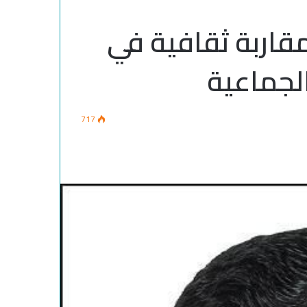
قاربة ثقافية في
لجماعية
717