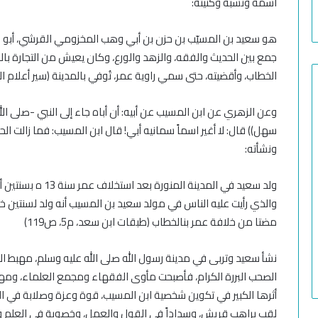
اسمه ونسبه
وكنيته:
هو سعيد بن المسيّب بن حزن بن أبي وهب المخزومي القرشي، أبو محم
جمع بين الحديث والفقه، والزهد والورع، وكان يعيش من التجارة بالز
الخطاب، وأقضيته، حتى سمي راوية عمر، تُوفي بالمدينة
(سير أعلام ال
وعن الزهري عن ابن المسيب عن أبيه: أن أباه جاء إلى النبي -صلى الل
سهل)) قال: لا أغير اسماً سمانيه أبي! قال ابن المسيب: فما زالت الح
ونشأته
:
والذي رأيت عليه الناس في مولد سعيد بن المسيب أنه ولد لسنتين 
مضتا من خلافة عمر بن
الخطاب
(طبقات ابن سعد، م5، ص119)
نشأ سعيد وتربى في مدينة رسول الله صلى الله عليه وسلم، مهبط ا
الصحب البررة الكرام، فأصبحت مأوى الفقهاء ومجمع العلماء، ومهد 
أثرها الكبير في تكوين شخصية ابن المسيب، قوة وعزة وصلابة في الح
لقب براهب قريش، وسداداً في القول والعمل، وخصوبة في العلم والث