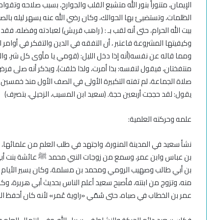
الإيمان، متنوراً بنور الله متشبع القلب والجوارح، بسبب صلاحه وتقواه ب
الظلمات، وتستضيئ بها الحوالك، وكان رضي الله عنه يسهر ليله بالص
بيت الله الحرام، حتى أنه لقب بـ : ( راهب قريش) لعبادته وفضله، ف
وكيفيتها المشروعة فاعتبر ، أن التفقه في الدين والتفكر في أوامر ال
ومما قاله عن نفسه(أنه إذا دخل الليل: (قومي يا
مأوى كل شر، والل
منتفختان، فيقول لنفسه: بذا أمرت، ولذا خلقت)
، ويذكر أنه صلى فر
صلاة الجماعة، لم تفته التكبيرة الأولى في الصف الأول منذ خمسين
يقول: لقد حججت أربعين حجة.
(سعيد ابن المسيب،
الزحيلي،
بتصرف)
علمه
وحركته العلمية:
نشأ سعيد في المدينة المنورة، واجتهد في طلب العلم من علمائها،
بن عباس وابن عمر، وسمع من زوجات النبي محمد
ﷺ
عائشة بنت أب
بن أبي طالب وصهيب الرومي ومحمد بن مسلمة، وكان يسير الأيام وا
منه، وتزوج من ابنته، فأصبح سعيد أعلم الناس بحديث أبي هريرة، وك
عمر بن الخطاب في صباه، حتى سُمّي «راوية عُمر» لأنه كان أحفظ ا