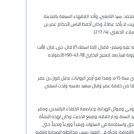
د، سيد التابعين، وأحد الفقهاء السبعة بالمدينة،
يت، لا يأخذ عطاءً، وكان أحفظ الناس لأحكام عمر بن
نبلاء
، الذهبي،
(4/ 217)
.
ه عليه وسلم- فقال: ((ما اسمك؟)) قال: حزن، قال: ((أنت
زونة فينا بعد
(
صحيح البخاري (8/ 43-6190).
مولده
ولد سعيد في المدينة المنورة بعد استخلاف عمر سنة 13 ه بسنتين أي سنة 15ه، وهذا هو أرجح الروايات، بدليل قول بن عمر
خلتا من خلافة عمر، وقال سعيد نفسه: ولدت لسنتين
لوحي وموئل الهداية، وعاصمة الخلفاء الراشدين، ومقر
السنة، ودار الفقه، ومنبع الحديث، وكان لهذه النشأة
ق واستقامة في السلوك، وزهداً وورعاً وتديناً، حتى
قافة، وجرأة في الفتيا، بسبب مخالطته الصحابة وتلقيه