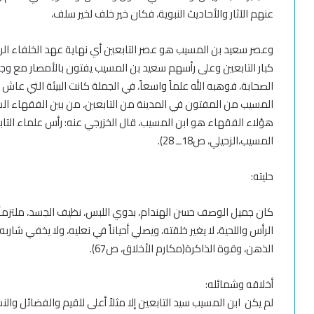
عنهم الآثار والأحاديث النبوية، فكان خير خلف لخير سلف
،
وعصر سعيد بن المسيب هو عصر التابعين أي نهاية عهد الخلفاء الر
كبار التابعين وعلى رأسهم سعيد بن المسيب يفتون بالأمصار مع وجو
الصحابة، فوهبه الله علماً واسعاً، في الجملة كانت البيئة التي عاش
المسيب من المفتون في المدينة من التابعين، من بين الفقهاء ال
هؤلاء الفقهاء هو ابن المسيب، قال الخزرجي عنه: رأس علماء ال
المسيب،
الزحيلي،
ص18ـ
ـ 28
).
حليته:
كان جميل الوصف حسن الهندام، بدوي اللبس، نظيف الجسد، ملتزماً 
الرأس واللحية، لا يغير خلقته، ويصلي أحياناً في نعليه، ولا يخفي شار
الذهن، وقوة الذاكرة
(مكارم الأخلاق، ص67
).
أخلاقه و
شمائله:
لم يكن ابن المسيب سيد التابعين إلا مثلاً أعلى للقيم والفضائل وال