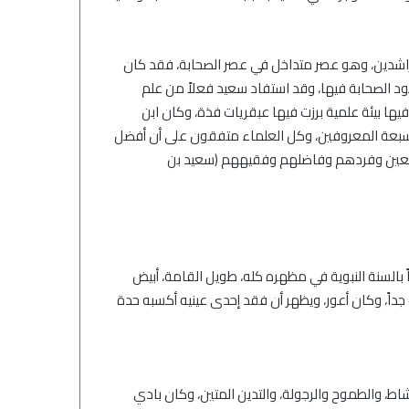
اشدين،
وهو عصر متداخل في عصر الصحابة، فقد كان
د الصحابة فيها،
وقد استفاد سعيد فعلاً من علم
 فيها بيئة علمية برزت فيها عبقريات فذة
، وكان ابن
سبعة المعروفين
، وكل العلماء متفقون على أن أفضل
تابعين وفردهم وفاضلهم
وفقيههم
(سعيد بن
بالسنة النبوية في مظهره كله، طويل القامة، أبيض
به جداً، وكان أعور، ويظهر أن فقد إحدى عينيه أكسبه حدة
نشاط، والطموح والرجولة، والتدين المتين، وكان بادي