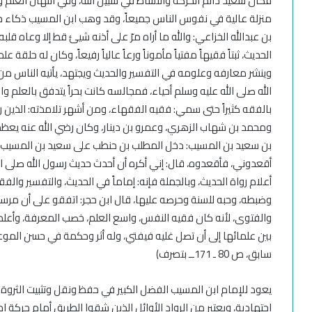
فكان سعيد دائم الحركة والنشاط في سبيل الله، وفي انتهال العلم و
منزلة عالية في نفوس الناس جميعاً، وقد وهب ابن المسيب ذكاء حا
بن عبدالله الخزاعي: والله ما
أراه مرّ على أذنه شيئ قط إلا وعاه قلبه
الحديث، ثبتاً فقيهاً مفتياً مأموناً ورعاً عالياً رفيعاً، وكان له حلق
وينشر معارفه وعلومه في التفسير والحديث ويجتهد،
يأتيه الناس م
الله صلى الله عليه وسلم أحياء،
فمجالسه كانت بحراً يتدفق بالعلم وا
بالفقه كثيراً حتى سمي: فقيه الفقهاء،
ومن أشهر تلامذته: الذين روو
ومحمد بن شهاب الزهري، وعمرو بن دينار، وكان رضي الله عنه يعظم 
بن سعيد بن المسيب: دخل المطلب بن حنطب على سعيد بن المسي
أقعدوني، فأقعدوه، قال: إني أكره أن أحدث حديث رسول الله صلى ال
أعلام رواة الحديث،
وبالجملة فإنه: إماماً في الحديث، والتفسير والف
وضبطه، وحبه للسنة وحرصه عليها، قال ابن حجر: اتفقو على أن مرسل
والفتوى، لأنه كان فقيه النفس، واسع العلم، خصب المعرفة، وأعلم
بين علمائها إلى أن تصل غليه فيفتي، وله أثر وحكمة في حسن الموعظ
سابق،
ص 80 ـ 171ــ بتصرف)
يعود للإمام ابن المسيب الفضل الكبير في حفظ ونقل وتثبيت الثروة ا
اجتهادية، ويعتبر من الرواد الأوائل الذين شقوا الطريق أمام حركة 