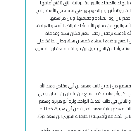
البهاء والصفاء والنورانية الربانية، التي تتفتح أمامها
لاة، ويظمأ نهاره بالصوم، ويضني نفسه في الأسفار لحج
قد جمع بين روح العبادة وحقيقتها، وبين مراسمها
له، والورع عن محارم الله، وأداء فرائض الله هو العبادة،
ه لأدعنك تزحفين زحف البعير، فكان يصبح وقدماه
ض الصبح بوضوء العشاء خمسين سنة، وكان يحافظ على
 سنة
، وأما عن الحج يقول ابن حرملة: سمعت ابن المسيب
 فسمع من زيد بن ثابت وسعد بن أبي وقاص وعبد الله
ي بكر وأم سلمة، كما سمع من عثمان بن عفان وعلي
لليالي في طلب الحديث الواحد،
و
لزم أبو هريرة وسمع
انت معظم رواية سعيد للحديث عن أبي هريرة، كما لزم
لناس لأحكامه وأقضيته
(
الطبقات الكبرى،
ابن سعد، م5
)
.