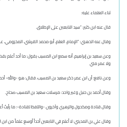
ثناء العلماء عليه:
قال عنه ابن كثير:
“سيد التابعين على الإطلاق
.
وقال عنه الذهبي:
“الإمام، العلم، أبو محمد القرشي، المخزومي، عال
وعن سعيد بن إبراهيم
، أنه سمع ابن المسيب يقول: ما أحد أعلم بقضا
ولا عمر مني
وعن نافع:
أن ابن عمر ذكر سعيد بن المسيب، فقال: هو -والله- أحد 
وقال أحمد بن حنبل وغير واحد
: مرسلات سعيد بن المسيب صحاح.
وقال قتادة ومكحول والزهري وآخرون
-واللفظ لقتادة-: ما رأيتُ 
وقال علي بن المديني
: لا أعلم في التابعين أحداً أوسع علماً من اب