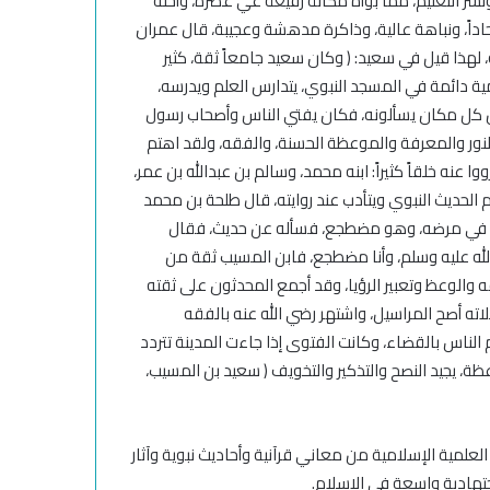
نشر التعليم، مما بوأه مكانة رفيعة غي عصره، وأحله
داً، ونباهة عالية، وذاكرة مدهشة وعجيبة، قال عمران
، لهذا قيل في سعيد: ( وكان سعيد جامعاً ثقة، كثير
ة علمية دائمة في المسجد النبوي، يتدارس العلم ويدرسه،
ن كل مكان يسألونه، فكان يفتي الناس وأصحاب رسول
لنور والمعرفة والموعظة الحسنة، والفقه، ولقد اهتم
ا عنه خلقاً كثيراً: ابنه محمد، وسالم بن عبدالله بن عمر،
الحديث النبوي ويتأدب عند روايته، قال طلحة بن محمد
ب في مرضه، وهو مضطجع، فسأله عن حديث، فقال
له عليه وسلم، وأنا مضطجع،
فابن المسيب ثقة من
قه والوعظ وتعبير الرؤيا، وقد أجمع المحدثون على ثقته
اته أصح المراسيل،
واشتهر رضي الله عنه بالفقه
 الناس بالقضاء،
وكانت الفتوى إذا جاءت المدينة تتردد
ة، يجيد النصح والتذكير والتخويف
( سعيد بن المسيب،
لعلمية الإسلامية من معاني قرآنية وأحاديث نبوية وآثار
اجتهادية واسعة في الإسلام.