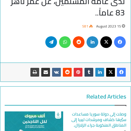
لدى عامة المسلمين، عن عمر ناهز
83 عاماً..
581
15 August 2023
Telegram
WhatsApp
Reddit
LinkedIn
Facebook
X
Related Articles
وصلت إلى دولة سوريا مساعدات
سيّرها كشاف ومرشدات ليبيا إلى
المناطق المنكوبة جراء الزلازال.