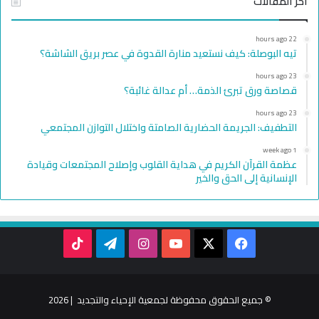
أخر المقالات
22 hours ago
تيه البوصلة: كيف نستعيد منارة القدوة في عصر بريق الشاشة؟
23 hours ago
قصاصة ورق تبرئ الذمة… أم عدالة غائبة؟
23 hours ago
التطفيف: الجريمة الحضارية الصامتة واختلال التوازن المجتمعي
1 week ago
عظمة القرآن الكريم في هداية القلوب وإصلاح المجتمعات وقيادة
الإنسانية إلى الحق والخير
TikTok
Telegram
Instagram
YouTube
Facebook
X
© جميع الحقوق محفوظة لجمعية الإحياء والتجديد | 2026