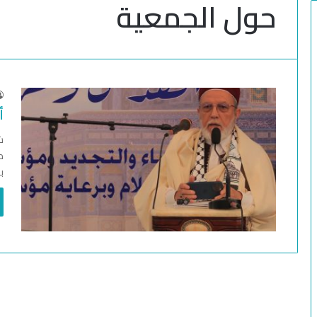
حول الجمعية
أ
ش
م
ب