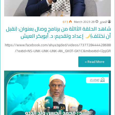
المحرر
28 March 2023
611
شاهد الحلقة الثالثة من برنامج وصال بعنوان: (نقبل
أن نختلف)
إعداد وتقديم: د. أبوبكر العيش
https://www.facebook.com/ahya.tajded/videos/737728444428688
/?extid=NS-UNK-UNK-UNK-AN_GK0T-GK1C&mibextid=l2pjGR
Read More »