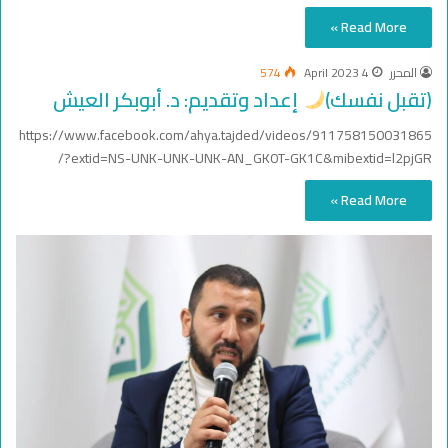
Read More »
المحرر
4 April 2023
574
(تقبل نفسك)
إعداد وتقديم: د. أبوبكر العيش
https://www.facebook.com/ahya.tajded/videos/911758150031865
/?extid=NS-UNK-UNK-UNK-AN_GK0T-GK1C&mibextid=l2pjGR
Read More »