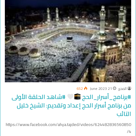
المحرر
21 June 2023
652
#برنامج_أسرار_الحج
#شاهد الحلقة الأولى
من برنامج أسرار الحج إعداد وتقديم: الشيخ خليل
التائب
https://www.facebook.com/ahya.tajded/videos/624482836560850
4/