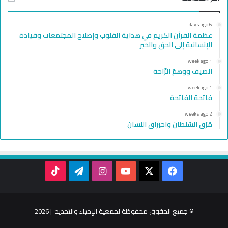
6 days ago
عظمة القرآن الكريم في هداية القلوب وإصلاح المجتمعات وقيادة
الإنسانية إلى الحق والخير
1 week ago
الصيف ووهمُ الرّاحة
1 week ago
فاتحة الفاتحة
2 weeks ago
مَرَق السُلطان واحتِراق اللسان
TikTok
Telegram
Instagram
YouTube
Facebook
X
© جميع الحقوق محفوظة لجمعية الإحياء والتجديد | 2026