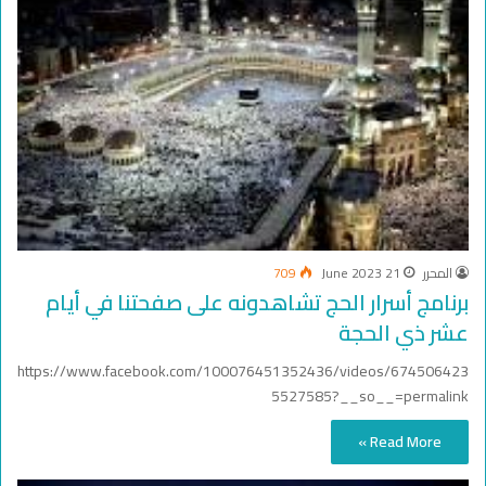
المحرر
21 June 2023
709
برنامج أسرار الحج تشاهدونه على صفحتنا في أيام
عشر ذي الحجة
https://www.facebook.com/100076451352436/videos/674506423
5527585?__so__=permalink
Read More »