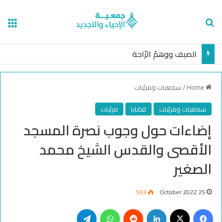
nu
Search for
الصيف ووهمُ الرّاحة
Home
/
سمعيات ومرئيات
سمعيات ومرئيات
قضايا
مرئيات
إضاءات حول وجوب نصرة المسجد
الأقصى والقدس الشيخ محمد
الصغير
593
25 October 2022
Telegram
WhatsApp
Reddit
LinkedIn
Facebook
X