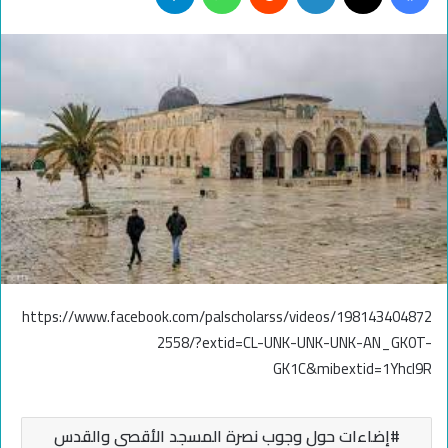
https://www.facebook.com/palscholarss/videos/198143404872
2558/?extid=CL-UNK-UNK-UNK-AN_GK0T-
GK1C&mibextid=1YhcI9R
إضاءات حول وجوب نصرة المسجد الأقصى والقدس