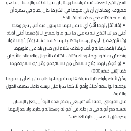
السن الذي تضعف فيه قواهما ويحتاجان من اللطف والإحسان ما هو
معروف، ويحتاجان أن يلي منهما في الكبر ما كان يحتاج في صغره أن
يليا منه؛ فلذلك خص هذه الحالة بالذكر.
{فَلَا تَقُلْ لَهُمَا أُفٍّ} أي لا تقل لهما ما يكون فيه أدنى تبرم وهذا
أدنى مراتب الأذى نبه به على ما سواه، والمعنى لا تؤذهما أدنى أذية:
{وَلَا تَنْهَرْهُمَا}- أي: تزجرهما وتتكلم لهما كلاما خشنا، {وَقُلْ لَهُمَا قَوْلًا
كَرِيمًا} بلفظ يحبانه وتأدب وتلطف بكلام لين حسن يلذ على قلوبهما
وتطمئن به نفوسهما، وذلك يختلف باختلاف الأحوال والعوائد والأزمان.
{وَاخْفِضْ لَهُمَا جَنَاحَ اَ۬لذُّلِّ مِنَ اَ۬لرَّحْمَةِ وَقُل رَّبِّ اِ۪رْحَمْهُمَا
كَمَا رَبَّيَٰنِے صَغِيراٗۖ}
وكُنْ لأمك وأبيك ذليلا متواضعًا رحمة بهما، واطلب من ربك أن يرحمهما
برحمته الواسعة أحياءً وأمواتًا، كما صبرا على تربيتك طفلا ضعيف الحول
والقوة.
قال القرطبي رحمه الله: “فينبغي بحكم هذه الآية أن يجعل الإنسان
نفسه مع أبويه في خير ذلة، في أقواله وسكناته ونظره، ولا يحد إليهما
بصره فإن تلك هي نظرة الغاضب.”