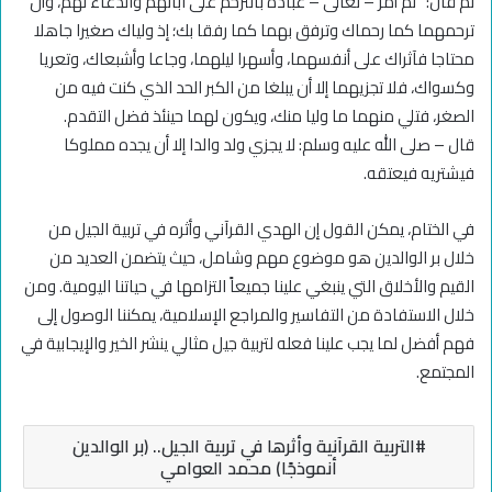
ثم قال: “ثم أمر – تعالى – عباده بالترحم على آبائهم والدعاء لهم، وأن
ترحمهما كما رحماك وترفق بهما كما رفقا بك؛ إذ ولياك صغيرا جاهلا
محتاجا فآثراك على أنفسهما، وأسهرا ليلهما، وجاعا وأشبعاك، وتعريا
وكسواك، فلا تجزيهما إلا أن يبلغا من الكبر الحد الذي كنت فيه من
الصغر، فتلي منهما ما وليا منك، ويكون لهما حينئذ فضل التقدم.
قال – صلى الله عليه وسلم: لا يجزي ولد والدا إلا أن يجده مملوكا
فيشتريه فيعتقه.
في الختام، يمكن القول إن الهدي القرآني وأثره في تربية الجيل من
خلال بر الوالدين هو موضوع مهم وشامل، حيث يتضمن العديد من
القيم والأخلاق التي ينبغي علينا جميعاً التزامها في حياتنا اليومية. ومن
خلال الاستفادة من التفاسير والمراجع الإسلامية، يمكننا الوصول إلى
فهم أفضل لما يجب علينا فعله لتربية جيل مثالي ينشر الخير والإيجابية في
المجتمع.
التربية القرآنية وأثرها في تربية الجيل.. (بر الوالدين
أنموذجًا) محمد العوامي