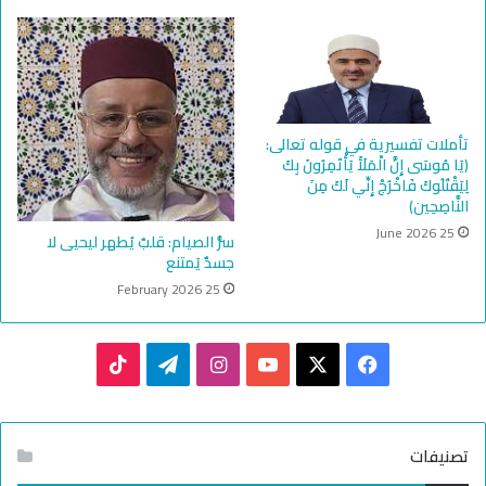
تأملات تفسيرية في قوله تعالى:
﴿يَا مُوسَى إِنَّ الْمَلَأَ يَأْتَمِرُونَ بِكَ
لِيَقْتُلُوكَ فَاخْرُجْ إِنِّي لَكَ مِنَ
النَّاصِحِين﴾
25 June 2026
سرُّ الصيام: قلبٌ يُطهر ليحيى لا
جسدٌ يَمتنع
25 February 2026
TikTok
Telegram
Instagram
YouTube
Facebook
X
تصنيفات