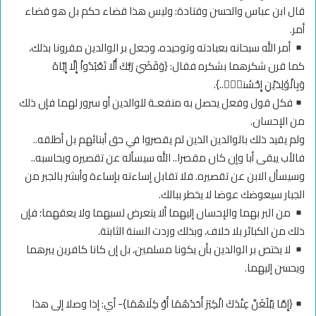
قال ابن عباس والحسن وقتادة: وليس هذا قضاء حكم بل هو قضاء
أمر.
أمر الله سبحانه بعبادته وتوحيده، وجعل بر الوالدين مقرونا بذلك،
كما قرن شكرهما بشكره فقال: {وَقَضَيٰ رَبُّكَ أَلَّا تَعْبُدُواْ إِلَّا إِيَّاهُ
وَبِالْوَٰلِدَيْنِ إِحْسَٰناًۖ..}.
فكل قول وفعل يحصل به منفعـة للوالدين أو سرور لهما فإن ذلك
من الإحسان.
ولم يقيد ذلك بالوالدين الذين لم يقصروا في حق أبنائهم بل أطلقه..
فالأب يبقى أبا وإن كان مقصرا.. الله سيسأله عن تقصيره ويحاسبه..
وسيسأل الابن عن تقصيره. فلا تقابل إساءته بإساءة وأبشر بالجبر من
الجبار سيعوضك عوضا لا يخطر ببالك.
من البر بهما والإحسان إليهما ألا يتعرض لسبهما ولا يعقهما؛ فإن
ذلك من الكبائر بلا خلاف، وبذلك وردت السنة الثابتة.
لا يختص بر الوالدين بأن يكونا مسلمين، بل إن كانا كافرين يبرهما
ويحسن إليهما.
{إِمَّا يَبْلُغَنَّ عِنْدَكَ الْكِبَرَ أَحَدُهُمَا أَوْ كِلَاهُمَا}- أي: إذا وصلا إلى هذا