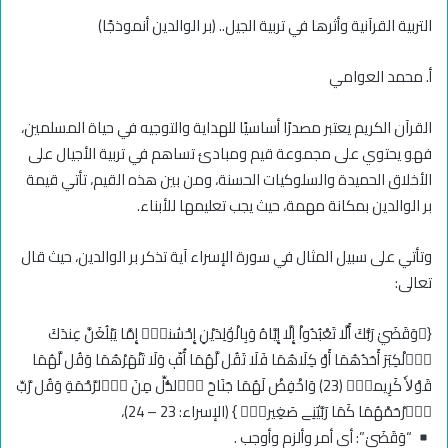
التربية القرآنية وأثرها في تربية الجيل.. (بر الوالدين أنموذجًا)
أ. محمد العوامي
القرآن الكريم يعتبر مصدرًا أساسيًا للهداية والتوجيه في حياة المسلمين،
فهو يحتوي على مجموعة قيم ومبادئ تساهم في تربية الأجيال على
الأخلاق الحميدة والسلوكيات الحسنة، ومن بين هذه القيم، تأتي قيمة
بر الوالدين بمكانة مهمة، حيث يجب تعليمها للأبناء.
وتأتي على سبيل المثال في سورة الإسراء آية تذكر بر الوالدين، حيث قال
تعالى:
{۞وَقَضَيٰ رَبُّكَ أَلَّا تَعْبُدُواْ إِلَّا إِيَّاهُ وَبِالْوَٰلِدَيْنِ إِحْسَٰناًۖ إِمَّا يَبْلُغَنَّ عِندَكَ
اَ۬لْكِبَرَ أَحَدُهُمَا أَوْ كِلَاهُمَا فَلَا تَقُل لَّهُمَا أُفّٖ وَلَا تَنْهَرْهُمَا وَقُل لَّهُمَا
قَوْلاٗ كَرِيماٗۖ (23) وَاخْفِضْ لَهُمَا جَنَاحَ اَ۬لذُّلِّ مِنَ اَ۬لرَّحْمَةِ وَقُل رَّبِّ
اِ۪رْحَمْهُمَا كَمَا رَبَّيَٰنِے صَغِيراٗۖ } (الإسراء: 23 – 24)،
“وَقَضَيٰ”: أي أمر وألزم وأوجب .