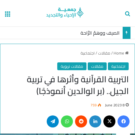
nu
Search for
الصيف ووهمُ الرّاحة
Home
/
مقالات
/
اجتماعية
اجتماعية
مقالات
مقالات تربوية
التربية القرآنية وأثرها في تربية
الجيل.. (بر الوالدين أنموذجًا)
759
8 June 2023
Telegram
WhatsApp
Reddit
LinkedIn
Facebook
X