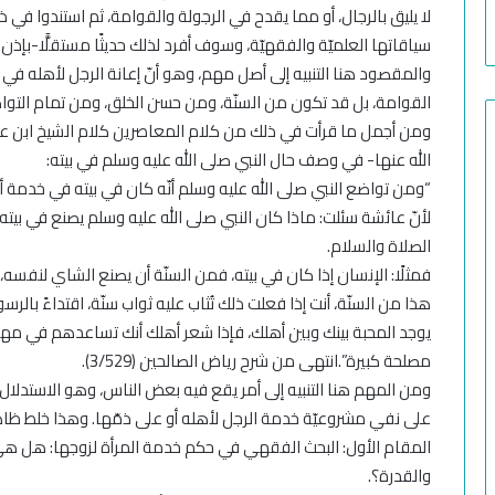
لا يليق بالرجال، أو مما يقدح في الرجولة والقوامة، ثم استندوا في
سياقاتها العلميّة والفقهيّة، وسوف أفرد لذلك حديثًا مستقلًّا-بإذن
والمقصود هنا التنبيه إلى أصل مهم، وهو أنّ إعانة الرجل لأهله في ال
القوامة، بل قد تكون من السنّة، ومن حسن الخلق، ومن تمام التواض
ومن أجمل ما قرأت في ذلك من كلام المعاصرين كلام الشيخ ابن عث
الله عنها- في وصف حال النبي صلى الله عليه وسلم في بيته:
“ومن تواضع النبي صلى الله عليه وسلم أنّه كان في بيته في خدمة 
لأنّ عائشة سئلت: ماذا كان النبي صلى الله عليه وسلم يصنع في بي
الصلاة والسلام.
فمثلًا: الإنسان إذا كان في بيته، فمن السنّة أن يصنع الشاي لنفسه
هذا من السنّة، أنت إذا فعلت ذلك تُثاب عليه ثواب سنّة، اقتداءً بالرس
يوجد المحبة بينك وبين أهلك، فإذا شعر أهلك أنك تساعدهم في مه
مصلحة كبيرة”.انتهى من شرح رياض الصالحين (3/529).
ومن المهم هنا التنبيه إلى أمر يقع فيه بعض الناس، وهو الاستدلا
على نفي مشروعيّة خدمة الرجل لأهله أو على ذمّها. وهذا خلط ظا
المقام الأول: البحث الفقهي في حكم خدمة المرأة لزوجها: هل هي 
والقدرة؟.