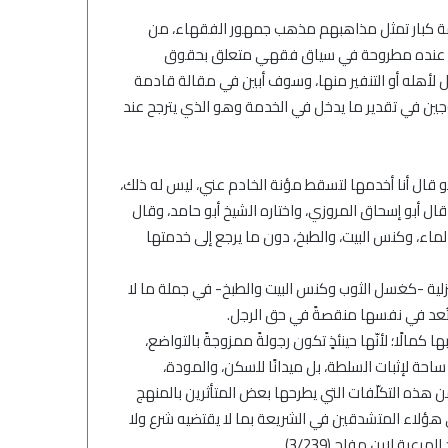
مة كبار تمثل مذاهبهم مذهب جمهور الفقهاء، من
سألة عنده مطروحة في سياق فقهي متعلق بحقوق
ل لأهله أو التنفير منها، وسوف أبين في مقالة قادمة
لزوجين في تقدير ما يدخل في الخدمة وهو الذي يترجح عند
 لو قال أنا أخدمها لتسقط مؤنة الخادم عني، ليس له ذلك،
 قال أبو إسحاق المروزي، واختاره الشيخ أبو حامد، وقال
لماء، وكنس البيت، والطبخ، دون ما يرجع إلى خدمتها
زلية -كغسل الثوب وكنس البيت والطبخ- في جملة ما لا
 تُعد في نفسها منقصةً في حق الرجل.
ا كمالًا؛ لأنّها حينئذٍ تكون رجولةً ممزوجةً بالتواضع،
ساحة لإثبات السلطة، بل ميدانًا للسكن، والمودة،
من هذه التكلّفات التي يطرحها بعض المتأثرين بالمنهج
ي هؤلاء المتشدقين في الشريعة بما لا يقتضيه شرع ولا
ية لابن مفلح (3/239).