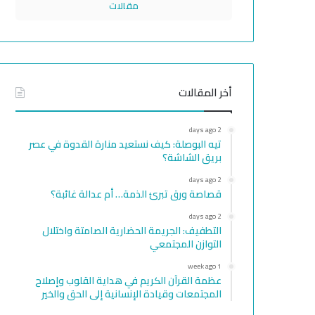
مقالات
أخر المقالات
2 days ago
تيه البوصلة: كيف نستعيد منارة القدوة في عصر
بريق الشاشة؟
2 days ago
قصاصة ورق تبرئ الذمة… أم عدالة غائبة؟
2 days ago
التطفيف: الجريمة الحضارية الصامتة واختلال
التوازن المجتمعي
1 week ago
عظمة القرآن الكريم في هداية القلوب وإصلاح
المجتمعات وقيادة الإنسانية إلى الحق والخير