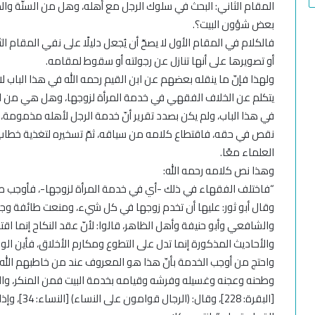
المقام الثاني: البحث في سلوك الرجل مع أهله، وهل من السنّة 
بعض شؤون البيت؟.
فالكلام في المقام الأول لا يصحّ أن يُجعل دليلًا على نفي المقام الث
أو تصويرها على أنها تنازل عن رجولته أو سقوط لمقامه.
ولهذا فإنّ ما ينقله بعضهم عن ابن القيم رحمه الله في هذا الباب ل
يتكلم عن الخلاف الفقهي في خدمة المرأة لزوجها، وهل هي من الحق
في هذا الباب، ولم يكن بصدد تقرير أنّ خدمة الرجل لأهله مذمومة، أو
نقص في حقه، فاقتطاع كلامه من سياقه، ثمّ تسخيره لتغذية خط
العلماء معًا.
وهذا نص كلامه رحمه الله:
“فاختلف الفقهاء في ذلك -أي في خدمة المرأة لزوجها-، فأوجب ط
وقال أبو ثور: عليها أن تخدم زوجها في كل شيء، ومنعت طائفة 
والشافعي وأبو حنيفة وأهل الظاهر، قالوا: لأنّ عقد النكاح إنما اقتض
والأحاديث المذكورة إنما تدل على التطوع ومكارم الأخلاق، فأين الو
واحتج من أوجب الخدمة بأنّ هذا هو المعروف عند من خاطبهم الله س
وطحنه وعجنه وغسيله وفرشه وقيامه بخدمة البيت فمن المنكر، وال
[البقرة: 228