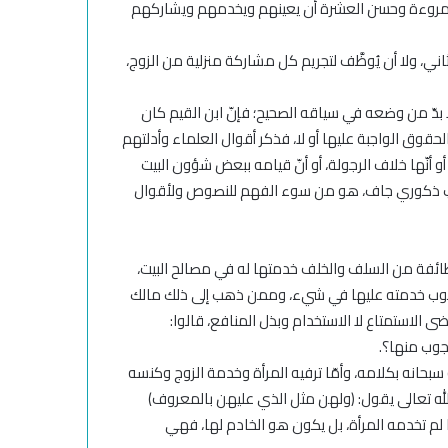
والمروءة وحسن العشرة أن يعينهم ويخدمهم ويشاركهم
اني، ولا أن يُوظَّف لتجريم كل مشاركة منزلية من الزوج،
ا بدّ من وضعه في سياقه الصحيح؛ فإنّ ابن القيم كان
وق الواجبة عليها أو لا، فذكر أقوال العلماء وأدلتهم
 أنّها خلاف الرجولة، أو أنّ قيامه ببعض شؤون البيت
اب ذكوري جاف، هو من سوء الفهم للنصوص ولأقوال
ائفة من السلف والخلف خدمتها له في مصالح البيت،
وجوب خدمته عليها في شيء، وممن ذهب إلى ذلك مالك
ى الاستمتاع لا الاستخدام وبذل المنافع، قالوا:
جوب منها؟.
بحانه بكلامه، وأمّا ترفيه المرأة وخدمة الزوج وكنسه
له تعالى يقول: (ولهن مثل الذي عليهن بالمعروف)
]، وقال: (الرجال قوامون على النساء) [النساء: 34]، وإذا لم تخدمه المرأة، بل يكون هو الخادم لها، فهي