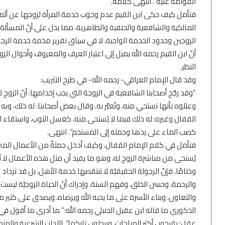
القوامة عليه”. انتهى كلامه.
فتأمل كيف حكى ابن القيم عدم وجوب خدمة المرأة لزوجها عن أئ
المالكية والشافعية والحنفية والظاهرية، مما يدل على أنّ الم
الزوجين وحدود الخدمة الواجبة، لا في سياق تقرير مذمة خدمة الرج
أنّ ابن القيم رحمه الله يميل إلى اعتبار العرف والمعروف وأحوال ا
النظر.
وقد قال الإمام العراقي- رحمه الله- في طرح التثريب:
“وقد رجّح أصحابنا الشافعية في الزوجة التي يجب إخدامها: أنّ الزوج
وعللوه بأنها تستحي منه، وتُعيَّر به. وقال بعض أصحابنا: له ذلك، وبه
القفال وغيره: له ذلك فيما لا يُستحى منه، كغسل الثوب، واستقاء ا
كصب الماء على يدها وحمله إلى المستحم”. انتهى.
فتأمل في كلام الإمام القفال، وكيف أدخل جملةً من الأعمال المن
يُستحى من مباشرة الزوج له، وهو ما يفيد أن مثل هذه الأعمال لا
وختامًا، فإنّ الرجولة الحقيقيّة لا تنتقصها خدمة الأهل، بل قد تزداد به
والرحمة، وحسن الخلق، وفهم السنة، وإدراك أنّ الحياة الزوجيّة ليست 
والتعاون، وبناء الأسرة على ما يحبه الله ويرضاه، ويصدق على كثير 
الذكوري ما قاله ابن عقيل الحنبلي رحمه الله:” ما أدري ما أقول ف
عقل؛ يقبحون أكثر المباحات، ويبجلون تاركها”. الآداب الشرعية والمنح المرع