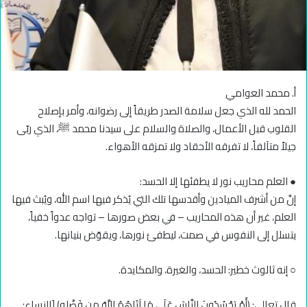
أ. محمد العوامي
الحمد لله الذي جعل سلامة الصدر طريقاً إلى رضوانه، وأمر بإصلاح
القلوب قبل الأعمال، والصلاة والسلام على سيدنا محمد ﷺ، الذي ربّى
جيلاً متآلفاً، لا تفرقه الأحقاد ولا تمزقه الأهواء.
● العلم محاريب نور لا يطفئها إلا الحسد:
إنَّ من أشرف الميادين وأقدسها تلك التي يُذكر فيها اسم الله، ويُبث فيها
العلم، غير أن هذه المحاريب – في بعض صورها – تواجه عدواً خفياً،
يتسلل إلى النفوس في صمت، ليطفئ نورها، ويقوّض بنيانها.
○ إنه ثالوث خطير: الحسد، والغيرة، والمكايدة.
قال تعالى: ﴿أَمْ يَحْسُدُونَ النَّاسَ عَلَى مَا آتَاهُمُ اللَّهُ مِن فَضْلِهِ﴾ [النساء: