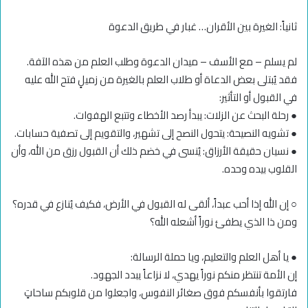
ثانياً: الغيرة بين الأقران… غبار في طريق الدعوة
لم يسلم – مع الأسف – ميدان الدعوة وطلب العلم من هذه الآفة.
فقد يُبتلى بعض الدعاة أو طلاب العلم بالغيرة من زميلٍ فتح الله عليه
في القبول أو التأثير:
● رحلة البحث عن الزلات: يبدأ رصد الأخطاء وتتبع الهفوات.
● تشويه النصيحة: يتحول النصح إلى تشهير، والتقويم إلى تصفية حسابات.
● نسيان حقيقة الأرزاق: يُنسى في خضم ذلك أن القبول رزق من الله، وأن
القلوب بيده وحده.
○ إن الله إذا أحب عبداً، ألقى له القبول في الأرض، فكيف يُنازع في قدره؟
ومن ذا الذي يطفئ نوراً أشعله الله؟
● يا أهل العلم والتعليم، ويا حملة الرسالة:
إن الأمة تنتظر منكم نوراً يهدي، لا نزاعاً يبدد الجهود.
فارتقوا بأنفسكم فوق صغائر النفوس، واجعلوا من قلوبكم ساحاتٍ