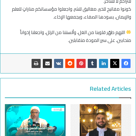
للتراحم لا للتناحر.
كونوا مفاتيح للخير، مغاليق للشر، واجعلوا مؤسساتكم مناراتٍ للعلم
والإيمان، يسودها الصفاء، ويجمعها الإخاء.
اللهم طهّر قلوبنا من الغل، وألسنتنا من الزلل، واجعلنا إخواناً
متحابين، على سرر المودة متقابلين.
Related Articles