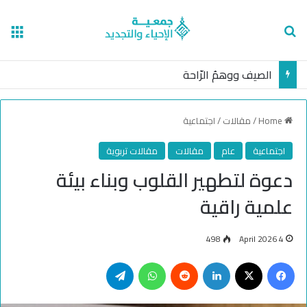
nu
Search for
الصيف ووهمُ الرّاحة
Home
/
مقالات
/
اجتماعية
اجتماعية
عام
مقالات
مقالات تربوية
دعوة لتطهير القلوب وبناء بيئة
علمية راقية
498
4 April 2026
Telegram
WhatsApp
Reddit
LinkedIn
Facebook
X