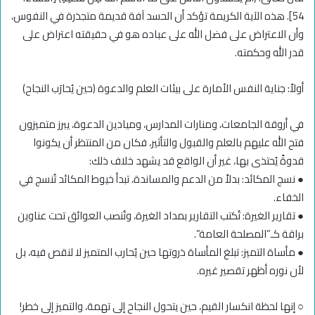
54]. هذه الآية الكريمة تؤكد أن الحسد آفة قديمة متجذرة في النفوس،
وأن الاعتراض على فضل الله على عباده هو في حقيقته اعتراض على
قدر الله وحكمته.
أولاً: جناية النفس الأمارة على بيئات العلم والدعوة (حين يُحارَب النجاح)
في أروقة الجامعات، ومنارات المدارس، وميادين الدعوة، يبرز متميزون
فتح الله عليهم بالعلم والقبول والتأثير، فكان من المنتظر أن يكونوا
قدوةً يُحتذى بها، غير أن الواقع قد يشهد خلاف ذلك:
● نسج المكائد: بدلاً من الدعم والمساندة، تبدأ خيوط المكائد تُنسج في
الخفاء.
● تقارير الغيرة: تُكتب التقارير بمداد الغيرة، وتُنصب العوائق تحت عناوين
براقة كـ”المصلحة العامة”.
● مأساة التميز: تبلغ المأساة ذروتها حين يُحارب المتميز لا لنقص فيه، بل
لأن نوره أظهر تقصير غيره.
○ إنها لحظة انكسار القيم، حين يتحول النجاح إلى تهمة، والتميز إلى خطر!