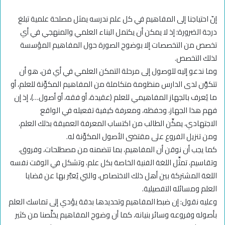
إنّ احتياجنا إلى المفاهيم في كل علم ندرسه يمثل مصلحة علمية تبلغ
درجة الضرورة؛ إذ لا يمكن أن يكتمل البناء العلمي والمنهجي في أي
تخصص من التخصصات إلا بوضوح الصورة حول المفاهيم المؤسسة
لذلك التخصص.
وما ندعو إليه للوصول إلى مرحلة التمكن العلمي في أي فن، هو أن
تتكوَّن لدى الدارس منظومة متكاملة من المفاهيم المكوِّنة للعلم، أو
ما يُعرف بالجهاز المفاهيمي للعلم (عقيدة، أو فقه، أو أصول…)، إذ إن
فهم هذا الجهاز، وحفظه، ومعرفة كيفية تفعيله في الواقع
الاجتهادي، يمكِّن الطالب من اكتساب المعرفة العميقة بذلك العلم،
ومن تنزيل الفروع على مقتضى الأصول المكوِّنة له.
كما يجب أن نوقن أن المفاهيم، بما تتضمنه من مصطلحات، وفروق،
وتقاسيم، تمثِّل اللغة الفنية الخاصة بكل علم، وتشكل في الوقت نفسه
اللغة المشتركة بين أهل ذلك الاختصاص، والتي يُعبَّر بها عن قضايا
العلم ومسائله التفصيلية.
وعليه نقول: إن ضبط المفاهيم وتحديدها بدقة يؤدي إلى تماسك العلم
بأصوله وفروعه وسائر بنيانه، كما أن وضوح المفاهيم يخلِّصنا من كثير