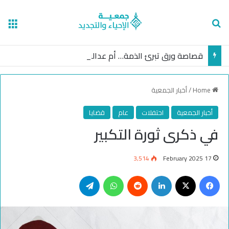
nu
Search for
قصاصة ورق تبرئ الذمة… أم عدالة غائبة؟
Home
/
أخبار الجمعية
أخبار الجمعية
احتفلات
عام
قضايا
في ذكرى ثورة التكبير
3,514
17 February 2025
Telegram
WhatsApp
Reddit
LinkedIn
Facebook
X