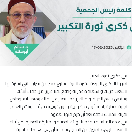
في ذكرى ثورة التكبير
تمر بنا الذكرى الرابعة عشرة لثورة السابع عشر من فبراير، التي استردّ بها
الشعب حريته، واستعاد مقدراته ودفع ثمنا عزيزا من دماء أبنائه،
وتنفّس نسيم الحرية، وامتلك إرادة التعبير عن آماله ومتطلباته، وخاض
تجربة اختيار قيادته لأول مرة بحرية ودون توجيه من أحد، وقدّم للعالم
تجربة انتخابات ناجحة بعد أن حُرم منها لعقود.
في هذه المناسبة نتقدّم بالتهنئة الجميلة والمباركة العطرة لكل أبناء
الشعب الليبي، متمنين من المولى سبحانه أن يعيد هذه المناسبة