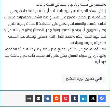
والجميع في محبة ووئام، والبلاد في تنمية ورخاء.
إننا في هذه المرحلة من تاريخ بلادنا لابد أن نقف وقفة جادة، وهي
مسؤولية كل مخلص وغيور على مصالح هذا الشعب ومقدراته، ولابد أن
نحارب الفساد والاستبداد، ونعمل على استعادة السيادة وحرية القرار،
ومن الضروري أن يجتمع الجميع، ونترفّع عن الصغائر وكثير من التفاصيل؛
لمواجهة الخطر الأكبر والعدو الأول، الذي يسعى لإفقاد هذا الشعب
مقدراته وحريته وسيادته.
المسؤولية تقع على عاتق الجميع، وكل يعمل من جانبه، والله الموفق
والهادي إلى سواء السبيل، وكل عام وأنتم جميعا بألف خير، وعاشت ليبيا
حرة أبية.
في ذكرى ثورة التكبير