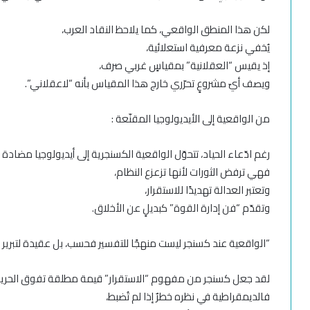
لكن هذا المنطق الواقعي، كما يلاحظ النقاد العرب،
يُخفي نزعة معرفية استعلائية،
إذ يقيس “العقلانية” بمقياسٍ غربي صرف،
ويصف أيّ مشروعٍ تحرّري خارج هذا المقياس بأنه “لاعقلاني”.
من الواقعية إلى الأيديولوجيا المقنّعة :
رغم ادّعاء الحياد، تتحوّل الواقعية الكسنجرية إلى أيديولوجيا مضادة ل
فهي ترفض الثورات لأنها تزعزع النظام،
وتعتبر العدالة تهديدًا للاستقرار،
وتقدّم “فن إدارة القوة” كبديلٍ عن الأخلاق.
“الواقعية عند كسنجر ليست منهجًا للتفسير فحسب، بل عقيدة لتبرير ا
لقد جعل كسنجر من مفهوم “الاستقرار” قيمة مطلقة تفوق الحرية
فالديمقراطية في نظره خطرٌ إذا لم تُضبط،