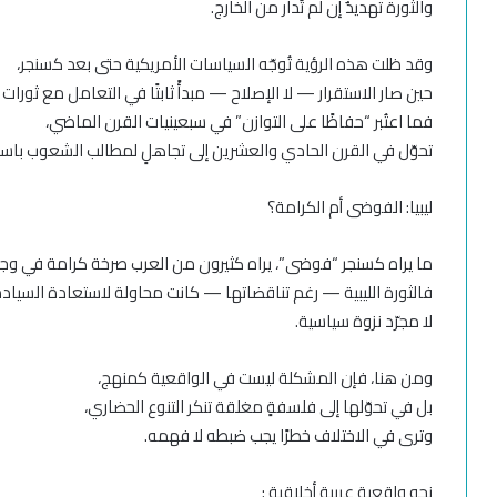
والثورة تهديدٌ إن لم تُدار من الخارج.
وقد ظلت هذه الرؤية تُوجّه السياسات الأمريكية حتى بعد كسنجر،
حين صار الاستقرار — لا الإصلاح — مبدأً ثابتًا في التعامل مع ثورات ا
فما اعتُبر “حفاظًا على التوازن” في سبعينيات القرن الماضي،
تحوّل في القرن الحادي والعشرين إلى تجاهلٍ لمطالب الشعوب باسم
ليبيا: الفوضى أم الكرامة؟
ما يراه كسنجر “فوضى”، يراه كثيرون من العرب صرخة كرامة في وجه
فالثورة الليبية — رغم تناقضاتها — كانت محاولة لاستعادة السيادة
لا مجرّد نزوة سياسية.
ومن هنا، فإن المشكلة ليست في الواقعية كمنهج،
بل في تحوّلها إلى فلسفةٍ مغلقة تنكر التنوع الحضاري،
وترى في الاختلاف خطرًا يجب ضبطه لا فهمه.
نحو واقعية عربية أخلاقية :