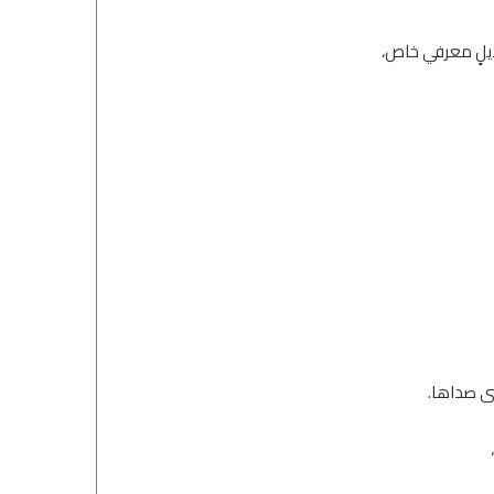
ديلٍ معرفي خاص،
خشى صداها.