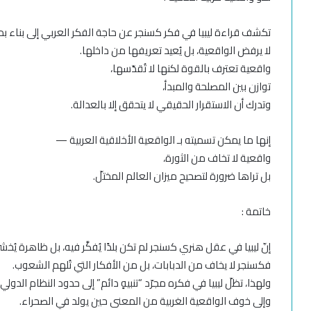
تكشف قراءة ليبيا في فكر كسنجر عن حاجة الفكر العربي إلى بناء ب
لا يرفض الواقعية، بل يُعيد تعريفها من داخلها.
واقعية تعترف بالقوة لكنها لا تُقدّسها،
توازن بين المصلحة والمبدأ،
وتدرك أن الاستقرار الحقيقي لا يتحقق إلا بالعدالة.
إنها ما يمكن تسميته بـ الواقعية الأخلاقية العربية —
واقعية لا تخاف من الثورة،
بل تراها ضرورة لتصحيح ميزان العالم المختلّ.
خاتمة :
إنّ ليبيا في عقل هنري كسنجر لم تكن بلدًا يُفكَّر فيه، بل ظاهرة يُ
فكسنجر لا يخاف من الدبابات، بل من الأفكار التي تُلهم الشعوب.
ولهذا، تظلّ ليبيا في فكره مجرّد “تنبيهٍ دائم” إلى حدود النظام الدولي،
وإلى خوف الواقعية الغربية من المعنى حين يولد في الصحراء.