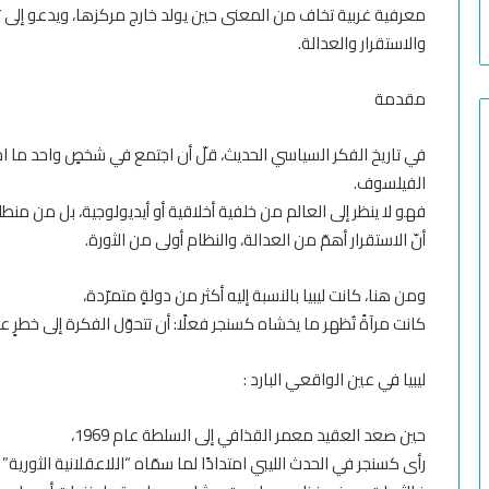
معرفية غربية تخاف من المعنى حين يولد خارج مركزها، ويدعو إلى تبن
والاستقرار والعدالة.
مقدمة
في تاريخ الفكر السياسي الحديث، قلّ أن اجتمع في شخصٍ واحد ما
الفيلسوف.
فهو لا ينظر إلى العالم من خلفية أخلاقية أو أيديولوجية، بل من منطلق
أنّ الاستقرار أهمّ من العدالة، والنظام أولى من الثورة.
ومن هنا، كانت ليبيا بالنسبة إليه أكثر من دولةٍ متمرّدة،
كانت مرآةً تُظهر ما يخشاه كسنجر فعلًا: أن تتحوّل الفكرة إلى خطرٍ ع
ليبيا في عين الواقعي البارد :
حين صعد العقيد معمر القذافي إلى السلطة عام 1969،
رأى كسنجر في الحدث الليبي امتدادًا لما سمّاه “اللاعقلانية الثورية” ا