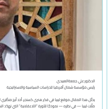
الدكتور:علي جمعةالعبيدي
رئيس مؤسسة شمال أفريقيا للدراسات السياسية والاستراتيجية
يحلّل هذا المقال موقع ليبيا في فكر هنري كسنجر، أحد أبرز منظّري
مثّلت ليبيا — في نظره — نموذجًا للثورة “اللاعقلانية” التي تهدّد ا