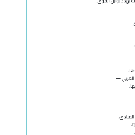
 تهدّد توازن القوى.
،
ها.
ر العربي —
ها.
المبادئ.
ا،