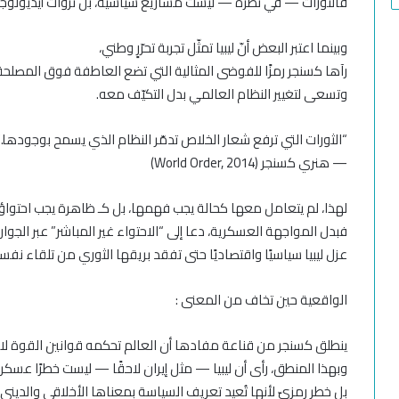
فالثورات — في نظره — ليست مشاريع سياسية، بل نزوات أيديولوجية
وبينما اعتبر البعض أنّ ليبيا تمثّل تجربة تحرّرٍ وطني،
رآها كسنجر رمزًا للفوضى المثالية التي تضع العاطفة فوق المصلحة
وتسعى لتغيير النظام العالمي بدل التكيّف معه.
“الثورات التي ترفع شعار الخلاص تدمّر النظام الذي يسمح بوجودها.”
— هنري كسنجر (World Order, 2014)
لهذا، لم يتعامل معها كحالة يجب فهمها، بل كـ ظاهرة يجب احتواؤ
فبدل المواجهة العسكرية، دعا إلى “الاحتواء غير المباشر” عبر الجوا
عزل ليبيا سياسيًا واقتصاديًا حتى تفقد بريقها الثوري من تلقاء نفس
الواقعية حين تخاف من المعنى :
ينطلق كسنجر من قناعة مفادها أن العالم تحكمه قوانين القوة لا 
وبهذا المنطق، رأى أن ليبيا — مثل إيران لاحقًا — ليست خطرًا عسكريً
بل خطر رمزيّ لأنها تُعيد تعريف السياسة بمعناها الأخلاقي والديني.