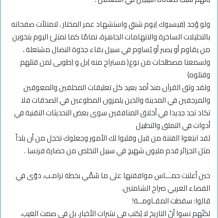
ولو وُجد (فيسبوك )يوم شنقِ واستشهاد عمر المختار ، لامتلأت صفحاته
بالتحليلات الساخرة والاتهامات الجاهزة، تمامًا كما تمتلئ اليوم بتخوين
من يقاوم أو يصبر أو يُساوم في سبيل بقاء جذوة النضال مشتعلة ،
ولسمعنا مصطلحات من نوع( مستراح منه )بل و (طوبى لمن قتلهم
وقتلوه)
ولقد وثق القرآن منذ أمد بعيد كل تعليقات المخلفين والمعوقين
والمرجفين في المدينة والذين يلمزون المطوعين في الصدقات فلا
تكاد تجد جديدا في أخلاق المنافقين سوى بعض التحديثات التقنية في
أدوات في التملق والتطبيل
لقد ابتغوا الفتنة من قبل وقلبوا لك الأمور وجعلوك تخجل من أن بلداً
مثل الجزائر قدم مليون شهيدٍ في سبيل التخلص من حضارة فرنسا .
حين أعلنت حمـــاس موافقتها على ما سُمِّي بخطة ترامـب، دوّى في
الفضاء العربي صراخ الشامتين.
قالوا: سقطت المقـاومــة!
لكنّهم نسوا أنّ التاريخ لا يُكتب في نشرات الأخبار، بل في صمت الغيب،