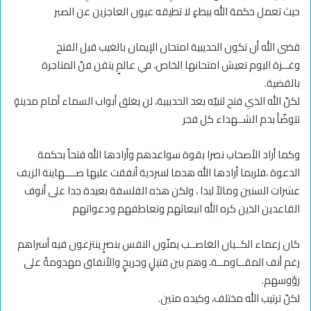
حيث تعمل حكمة الله ببطءٍ لا تطيقه عيون العاجزين عن الصبر
قضى الله أن تكون الحديبية امتحان الإيمان بالغيب قبل الفتح
وغــزة اليوم تعيش امتحانها الخاص، في عالمٍ يتقن فنّ المتاجرة
بالقضية.
لكنّ الله الذي فتح لنبيّه بعد الحديبية، لن يغلق أبواب السماء أمام مدينةٍ
تتوضّأ بدم الشــهداء كل فجر
وكما أراد الأصحاب نصرا بقوة سواعدهم وأرادها الله فتحاً بحكمة
الدعوة ،فلربما أرادها الله هدما لسردية أنفقت عليها صــــهاينة الزيف
عشرات السنين ومالاً لبدا ، ولكن هذه الفلسفة بعيدة جدا على أنوف
القاعدين الذين كره الله انبعاثهم وتعاطفهم ودعواتهم
كان زعماء الكــيان الغاصــب يمنّون النفس بنصرٍ ينتزعون فيه أسراهم
رغم أنف المقــاومــة، وهم بين قتيلٍ وجريحٍ والأنفاق مهدومةٌ على
رؤوسهم.
لكنّ ترتيب الله مختلف، وكيده متين.