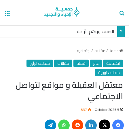
nu
Search for
الصيف ووهمُ الرّاحة
Home
/
مقالات
/
اجتماعية
اجتماعية
عام
قضايا
مقالات
مقالات الرأي
مقالات تربوية
معتقل العقيلة و مواقع لتواصل
الاجتماعي
837
5 October 2025
Telegram
WhatsApp
Reddit
LinkedIn
Facebook
X