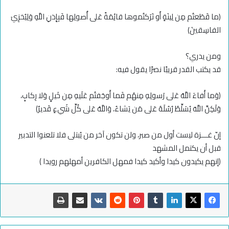
﴿ما قَطَعتُم مِن لِينَةٍ أَو تَرَكتُموها قائِمَةً عَلى أُصولِها فَبِإِذنِ اللَّهِ وَلِيُخزِيَ
الفاسِقينَ﴾
ومن يدري؟
قد يكتب القدر قريبًا نصرًا يقول فيه:
(وَما أَفاءَ اللَّهُ عَلى رَسولِهِ مِنهُم فَما أَوجَفتُم عَلَيهِ مِن خَيلٍ وَلا رِكابٍ،
وَلَكِنَّ اللَّهَ يُسَلِّطُ رُسُلَهُ عَلى مَن يَشاءُ، وَاللَّهُ عَلى كُلِّ شَيءٍ قَديرٌ)
إنّ غـــزة ليست أول من صبر، ولن تكون آخر من يُبتلى فلا تلعنوا التدبير
قبل أن يكتمل المشهد
(إنهم يكيدون كيدا وأكيد كيدا فمهل الكافرين أمهلهم رويدا )