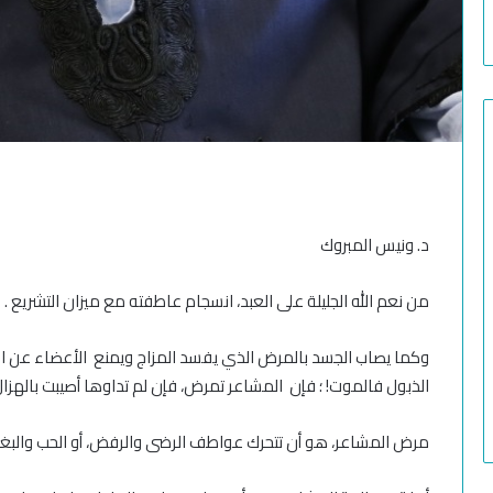
د. ونيس المبروك
من نعم الله الجليلة على العبد، انسجام عاطفته مع ميزان التشريع .
وكما يصاب الجسد بالمرض الذي يفسد المزاج ويمنع الأعضاء عن اداء
الذبول فالموت! ؛ فإن المشاعر تمرض، فإن لم تداوها أصيبت بالهزال،
مرض المشاعر، هو أن تتحرك عواطف الرضى والرفض، أو الحب والبغض