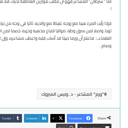
أما ” سرطان” المشاعر فهو أن تنقلب موازين العاطفة لديك، فلا تع
!
فإذا رأيت المرءَ هينا مع زوجه غليظا مع والديه، ثائرا في وجه من 
ثوبا، واصلا لمن سرق وطنا، مواليا لاتباع مذهبه وحزبه، خصما لمن 
العلماء..؛ فاعلم أن ورما خبيثا قد أصاب قلبه واعطب مشاعره، وإن ل
وصام .
"ورم" المشاعر - د. ونيس المبروك
Share
Tumblr
LinkedIn
X
Facebook
Print
Share via Email