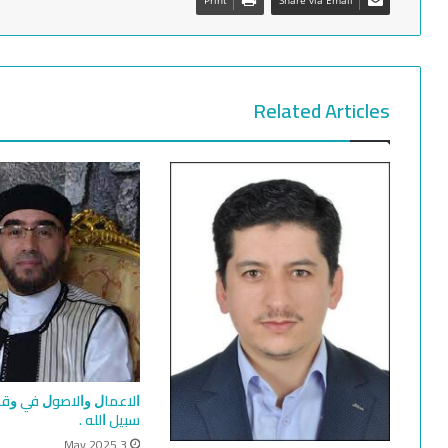
Related Articles
ﺍﻻﻋﻤﺎﻝ ﻭﺍﻻﺻﻮﻝ ﻓﻲ ﻭﻗﺖ
ﺳﺒﻴﻞ ﺍﻟﻠﻪ .
3 May 2025