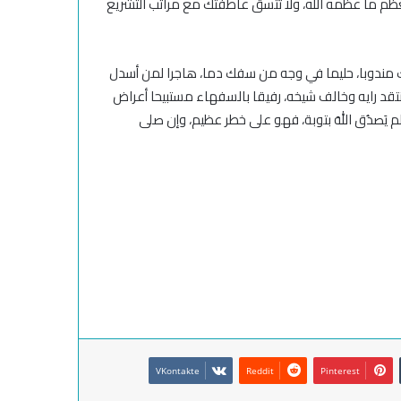
ظم ما عظًمه الله، ولا تتسق عاطفتك مع مراتب التشريع
ترك مندوبا، حليما في وجه من سفك دما، هاجرا لمن أسدل
انتقد رايه وخالف شيخه، رفيقا بالسفهاء مستبيحا أعراض
م يَصدُق اللهَ بتوبة، فهو على خطر عظيم، وإن صلى
VKontakte
Reddit
Pinterest