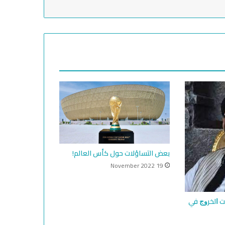
بعض التساؤلات حول كأس العالم!
19 November 2022
 ﺍﻟﺨﺮﻭﺝ ﻓﻲ