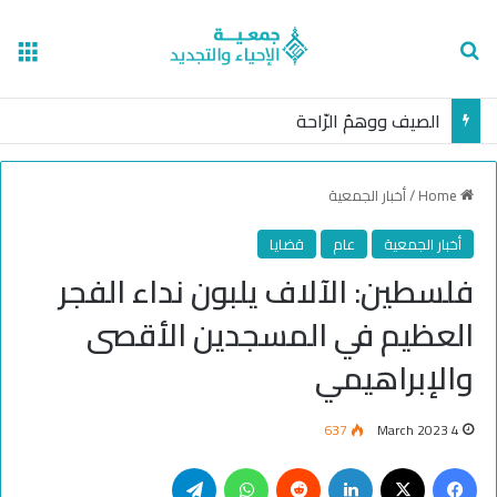
nu
Search for
الصيف ووهمُ الرّاحة
Home
/
أخبار الجمعية
أخبار الجمعية
عام
قضايا
️فلسطين: الآلاف يلبون نداء الفجر
العظيم في المسجدين الأقصى
والإبراهيمي
637
4 March 2023
Telegram
WhatsApp
Reddit
LinkedIn
Facebook
X