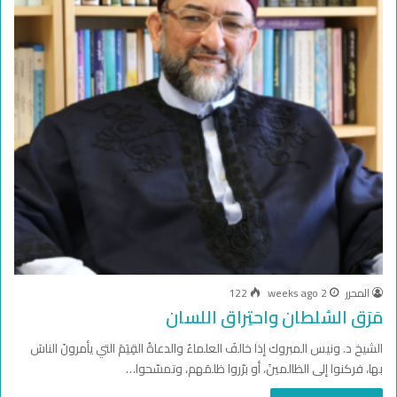
المحرر
2 weeks ago
122
مَرَق السُلطان واحتِراق اللسان
الشيخ د. ونيس المبروك إذا خالفَ العلماءُ والدعاةُ القِيَمَ التي يأمرونَ الناسَ
بها، فركنوا إلى الظالمينَ، أو برّروا ظلمَهم، وتمسّحوا…