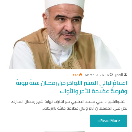
المحرر
16 March 2026
992
اغتنامُ ليالي العشر الأواخر من رمضان سنةٌ نبويةٌ
وفرصةٌ عظيمة للأجر والثواب
بقلم:الشيخ د. علي محمد الصلابي مع اقتراب نهاية شهر رمضان المبارك،
تحل على المسلمين أيام وليالٍ عظيمة مليئة بالبركات…
Read More »